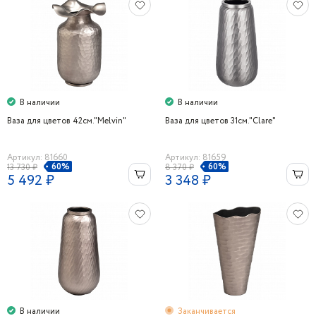
В наличии
В наличии
Ваза для цветов 42см."Melvin"
Ваза для цветов 31см."Clare"
Артикул: 81660
Артикул: 81659
60%
60%
13 730 ₽
8 370 ₽
5 492 ₽
3 348 ₽
В наличии
Заканчивается