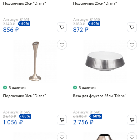
Подсвечник 21см."Diana"
Подсвечник 25см."Diana"
Артикул: 81651
Артикул: 81650
60%
60%
2 140 ₽
2 180 ₽
856 ₽
872 ₽
В наличии
В наличии
Подсвечник 31см."Diana"
Ваза для фруктов 25см."Diana"
Артикул: 81649
Артикул: 81648
60%
60%
2 640 ₽
6 890 ₽
1 056 ₽
2 756 ₽