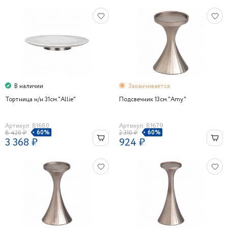
В наличии
Заканчивается
Тортница н/н 31см."Allie"
Подсвечник 13см."Amy"
Артикул: 81680
Артикул: 81679
60%
60%
8 420 ₽
2 310 ₽
3 368 ₽
924 ₽