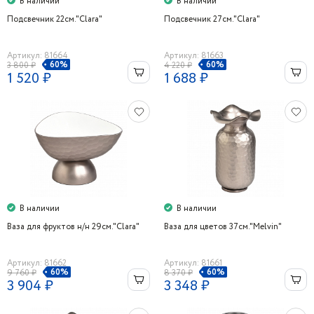
В наличии
В наличии
Подсвечник 22см."Clara"
Подсвечник 27см."Clara"
Артикул: 81664
Артикул: 81663
60%
60%
3 800 ₽
4 220 ₽
1 520 ₽
1 688 ₽
В наличии
В наличии
Ваза для фруктов н/н 29см."Clara"
Ваза для цветов 37см."Melvin"
Артикул: 81662
Артикул: 81661
60%
60%
9 760 ₽
8 370 ₽
3 904 ₽
3 348 ₽