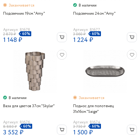
Заканчивается
В наличии
Подсвечник 19см."Amy"
Подсвечник 24см."Amy"
Артикул: 81678
Артикул: 81677
60%
60%
2 870 ₽
3 060 ₽
1 148 ₽
1 224 ₽
В наличии
Заканчивается
Ваза для цветов 37см."Skylar"
Поднос для полотенец
31х16см."Saige"
Артикул: 81676
Артикул: 81674
60%
60%
8 880 ₽
3 750 ₽
3 552 ₽
1 500 ₽