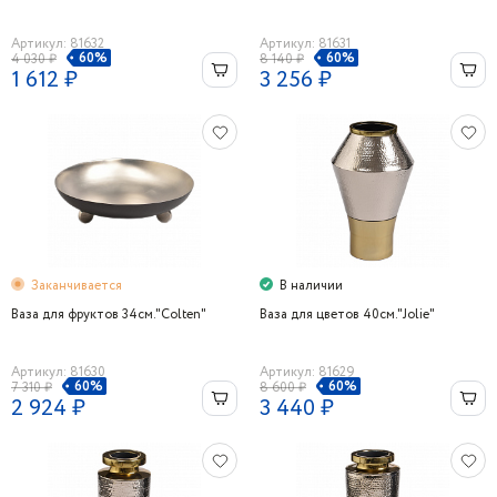
Артикул: 81632
Артикул: 81631
60%
60%
4 030 ₽
8 140 ₽
1 612 ₽
3 256 ₽
Заканчивается
В наличии
Ваза для фруктов 34см."Colten"
Ваза для цветов 40см."Jolie"
Артикул: 81630
Артикул: 81629
60%
60%
7 310 ₽
8 600 ₽
2 924 ₽
3 440 ₽