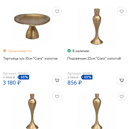
Заканчивается
В наличии
Тортница н/н 31см."Ciara" золотая
Подсвечник 22см."Ciara" золотой
Артикул: 81686
Артикул: 81685
60%
60%
7 950 ₽
2 140 ₽
3 180 ₽
856 ₽