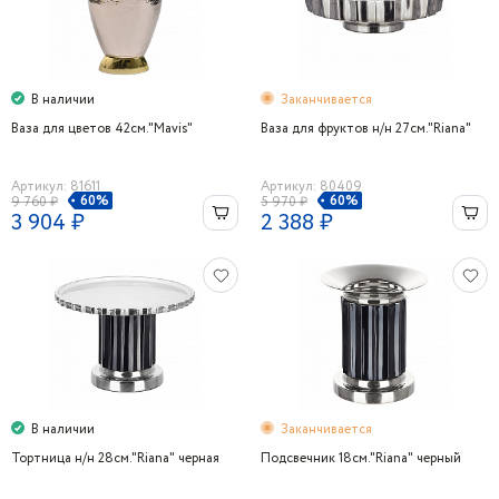
В наличии
Заканчивается
Ваза для цветов 42см."Mavis"
Ваза для фруктов н/н 27см."Riana"
Артикул: 81611
Артикул: 80409
60%
60%
9 760 ₽
5 970 ₽
3 904 ₽
2 388 ₽
В наличии
Заканчивается
Тортница н/н 28см."Riana" черная
Подсвечник 18см."Riana" черный