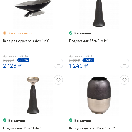
Заканчивается
В наличии
Ваза для фруктов 44см."Iris"
Подсвечник 25см."Jolie"
Артикул: 81634
Артикул: 81633
60%
60%
5 320 ₽
3 100 ₽
2 128 ₽
1 240 ₽
В наличии
В наличии
Подсвечник 31см."Jolie"
Ваза для цветов 35см."Jolie"