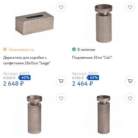
Заканчивается
В наличии
Держатель для коробки с
Подсвечник 20см."Cali"
салфетками 26х13см."Saige"
Артикул: 81673
Артикул: 81671
60%
60%
6 620 ₽
6 160 ₽
2 648 ₽
2 464 ₽