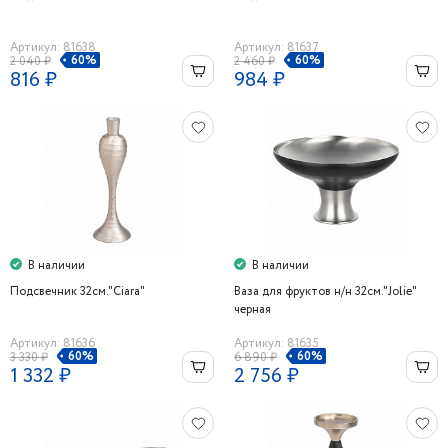
Артикул: 81638
Артикул: 81637
60%
60%
2 040 ₽
2 460 ₽
816 ₽
984 ₽
В наличии
В наличии
Подсвечник 32см."Ciara"
Ваза для фруктов н/н 32см."Jolie"
черная
Артикул: 81636
Артикул: 81635
60%
60%
3 330 ₽
6 890 ₽
1 332 ₽
2 756 ₽