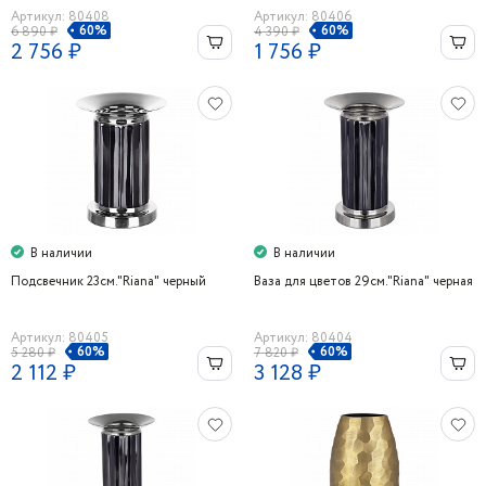
Артикул: 80408
Артикул: 80406
60%
60%
6 890 ₽
4 390 ₽
2 756 ₽
1 756 ₽
В наличии
В наличии
Подсвечник 23см."Riana" черный
Ваза для цветов 29см."Riana" черная
Артикул: 80405
Артикул: 80404
60%
60%
5 280 ₽
7 820 ₽
2 112 ₽
3 128 ₽