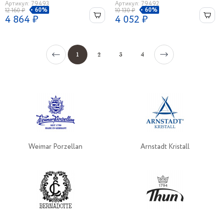
Артикул: 79493
Артикул: 79492
60%
60%
12 160 ₽
10 130 ₽
4 864 ₽
4 052 ₽
1
2
3
4
Weimar Porzellan
Arnstadt Kristall