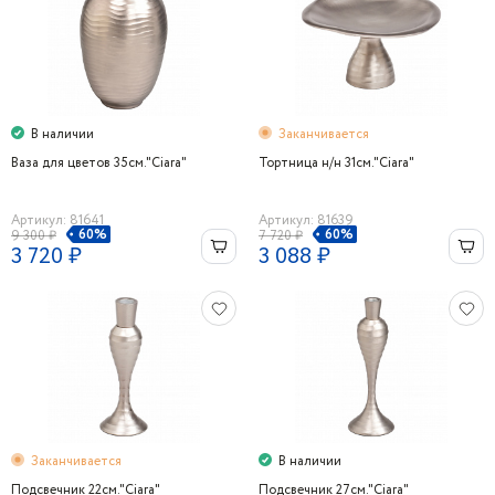
В наличии
Заканчивается
Ваза для цветов 35см."Ciara"
Тортница н/н 31см."Ciara"
Артикул: 81641
Артикул: 81639
60%
60%
9 300 ₽
7 720 ₽
3 720 ₽
3 088 ₽
Заканчивается
В наличии
Подсвечник 22см."Ciara"
Подсвечник 27см."Ciara"