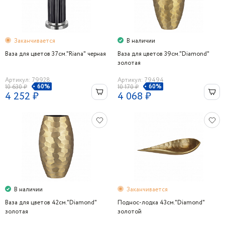
Заканчивается
В наличии
Ваза для цветов 37см."Riana" черная
Ваза для цветов 39см."Diamond"
золотая
Артикул: 79928
Артикул: 79494
60%
60%
10 630 ₽
10 170 ₽
4 252 ₽
4 068 ₽
В наличии
Заканчивается
Ваза для цветов 42см."Diamond"
Поднос-лодка 43см."Diamond"
золотая
золотой