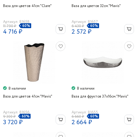
Ваза для цветов 41см."Clare"
Ваза для цветов 32см."Mavis"
Артикул: 81658
Артикул: 81657
60%
60%
11 790 ₽
6 430 ₽
4 716 ₽
2 572 ₽
В наличии
В наличии
Ваза для цветов 41см."Mavis"
Ваза для фруктов 37х16см."Mavis"
Артикул: 81656
Артикул: 81655
60%
60%
9 300 ₽
6 660 ₽
3 720 ₽
2 664 ₽