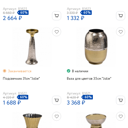
Артикул: 81625
Артикул: 81623
60%
60%
6 660 ₽
3 330 ₽
2 664 ₽
1 332 ₽
Заканчивается
В наличии
Подсвечник 31см."Jolie"
Ваза для цветов 35см."Jolie"
Артикул: 81622
Артикул: 81621
60%
60%
4 220 ₽
8 420 ₽
1 688 ₽
3 368 ₽