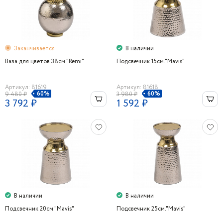
Заканчивается
В наличии
Ваза для цветов 38см."Remi"
Подсвечник 15см."Mavis"
Артикул: 81619
Артикул: 81618
60%
60%
9 480 ₽
3 980 ₽
3 792 ₽
1 592 ₽
В наличии
В наличии
Подсвечник 20см."Mavis"
Подсвечник 25см."Mavis"