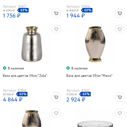
Артикул: 81617
Артикул: 81616
60%
60%
4 390 ₽
4 860 ₽
1 756 ₽
1 944 ₽
В наличии
В наличии
Ваза для цветов 39см."Zola"
Ваза для цветов 39см."Mavis"
Артикул: 81613
Артикул: 81612
60%
60%
12 110 ₽
7 310 ₽
4 844 ₽
2 924 ₽