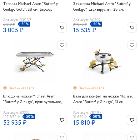
Тарелка Michael Aram "Butterfly
Этажерка Michael Aram "Butterfly
Ginkgo Gold", 28 см, фарфор
Ginkgo", двухъярусная, 28 см,
фарфор
Артикул: 83987
Артикул: 80392
50%
50%
6 010 ₽
31 070 ₽
3 005 ₽
15 535 ₽
Заканчивается
Заканчивается
Блюдо на ножке Michael Aram
Ваза для конфет на ножке Michael
"Butterfly Ginkgo", прямоугольное,
Aram "Butterfly Ginkgo", 13 см
46х30 см
Артикул: 83332
Артикул: 78497
50%
50%
107 870 ₽
31 620 ₽
53 935 ₽
15 810 ₽