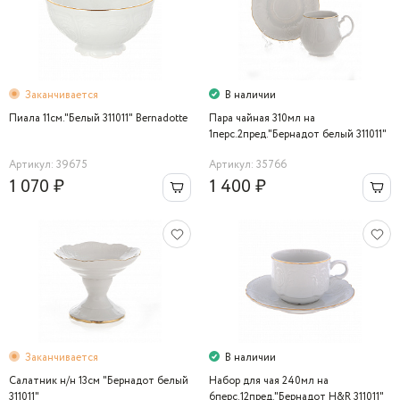
Заканчивается
В наличии
Пиала 11см."Белый 311011" Bernadotte
Пара чайная 310мл на
1перс.2пред."Бернадот белый 311011"
Bernadotte
Артикул: 39675
Артикул: 35766
1 070 ₽
1 400 ₽
Заканчивается
В наличии
Салатник н/н 13см "Бернадот белый
Набор для чая 240мл на
311011"
6перс.12пред."Бернадот H&R 311011"