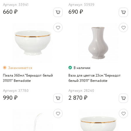
Артикул: 55941
Артикул: 55939
660 ₽
690 ₽
Заканчивается
В наличии
Пиала 360мл."Бернадот белый
Ваза для цветов 23см."Бернадот
311011" Bernadotte
белый 311011" Bernadotte
Артикул: 37780
Артикул: 28240
990 ₽
2 870 ₽