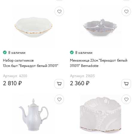
В наличии
В наличии
Набор салатников
Менажница 23см."Бернадот белый
13см.6шт."Бернадот белый 311011"
311011" Bernadotte
Bernadotte
Артикул: 4200
Артикул: 21635
2 810 ₽
2 360 ₽