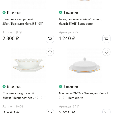
В наличии
В наличии
Салатник квадратный
Блюдо овальное 24см."Бернадот
25см."Бернадот белый 311011"
белый 311011" Bernadotte
Bernadotte
Артикул: 979
Артикул: 955
2 300 ₽
1 240 ₽
В наличии
В наличии
Соусник с подставкой
Масленка 21х12см."Бернадот белый
500мл."Бернадот белый 311011"
311011" Bernadotte
Bernadotte
Артикул: 8452
Артикул: 8451
2 490 ₽
2 810 ₽