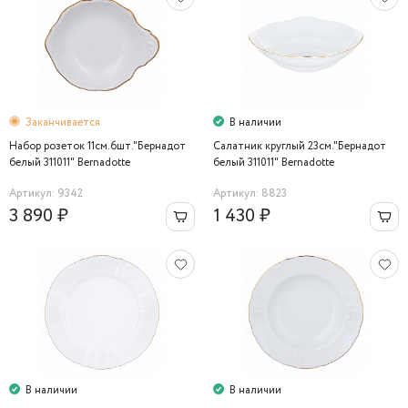
Заканчивается
В наличии
Набор розеток 11см.6шт."Бернадот
Салатник круглый 23см."Бернадот
белый 311011" Bernadotte
белый 311011" Bernadotte
Артикул: 9342
Артикул: 8823
3 890 ₽
1 430 ₽
В наличии
В наличии