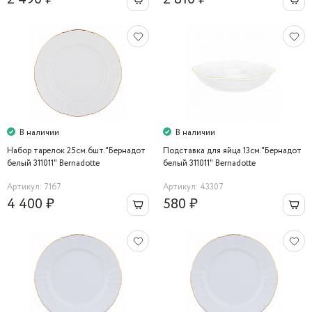
В наличии
В наличии
Набор тарелок 25см.6шт."Бернадот
Подставка для яйца 13см."Бернадот
белый 311011" Bernadotte
белый 311011" Bernadotte
Артикул: 7167
Артикул: 43307
4 400 ₽
580 ₽