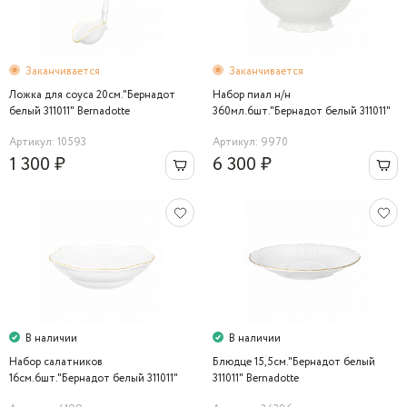
Заканчивается
Заканчивается
Ложка для соуса 20см."Бернадот
Набор пиал н/н
белый 311011" Bernadotte
360мл.6шт."Бернадот белый 311011"
Bernadotte
Артикул: 10593
Артикул: 9970
1 300 ₽
6 300 ₽
В наличии
В наличии
Набор салатников
Блюдце 15,5cм."Бернадот белый
16см.6шт."Бернадот белый 311011"
311011" Bernadotte
Bernadotte