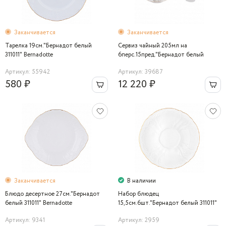
Заканчивается
Заканчивается
Тарелка 19см."Бернадот белый
Сервиз чайный 205мл на
311011" Bernadotte
6перс.15пред."Бернадот белый
311011" Bernadotte
Артикул: 55942
Артикул: 39687
580 ₽
12 220 ₽
Заканчивается
В наличии
Блюдо десертное 27см."Бернадот
Набор блюдец
белый 311011" Bernadotte
15,5см.6шт."Бернадот белый 311011"
Bernadotte
Артикул: 9341
Артикул: 2959