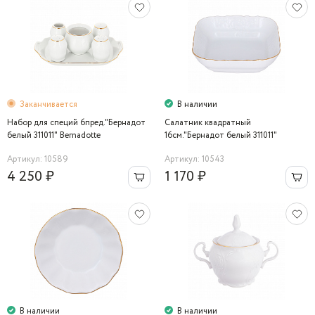
Заканчивается
В наличии
Набор для специй 6пред."Бернадот
Салатник квадратный
белый 311011" Bernadotte
16см."Бернадот белый 311011"
Bernadotte
Артикул: 10589
Артикул: 10543
4 250 ₽
1 170 ₽
В наличии
В наличии