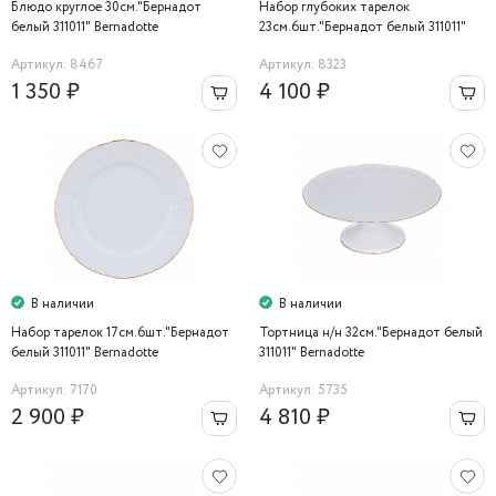
Блюдо круглое 30см."Бернадот
Набор глубоких тарелок
белый 311011" Bernadotte
23см.6шт."Бернадот белый 311011"
Bernadotte
Артикул: 8467
Артикул: 8323
1 350 ₽
4 100 ₽
В наличии
В наличии
Набор тарелок 17см.6шт."Бернадот
Тортница н/н 32см."Бернадот белый
белый 311011" Bernadotte
311011" Bernadotte
Артикул: 7170
Артикул: 5735
2 900 ₽
4 810 ₽