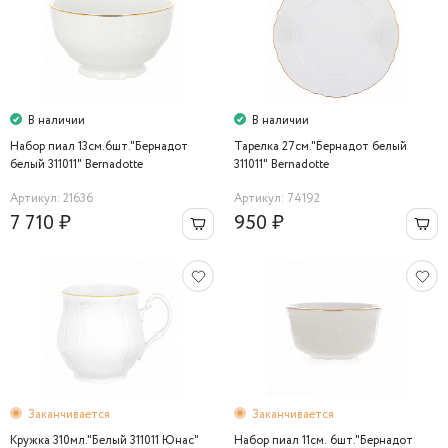
В наличии
В наличии
Набор пиал 13см.6шт."Бернадот
Тарелка 27см."Бернадот белый
белый 311011" Bernadotte
311011" Bernadotte
Артикул: 21636
Артикул: 74192
7 710 ₽
950 ₽
Заканчивается
Заканчивается
Кружка 310мл."Белый 311011 Юнас"
Набор пиал 11см. 6шт."Бернадот