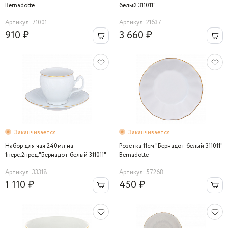
Bernadotte
белый 311011"
Артикул: 71001
Артикул: 21637
910 ₽
3 660 ₽
Заканчивается
Заканчивается
Набор для чая 240мл на
Розетка 11см."Бернадот белый 311011"
1перс.2пред."Бернадот белый 311011"
Bernadotte
Bernadotte
Артикул: 33318
Артикул: 57268
1 110 ₽
450 ₽