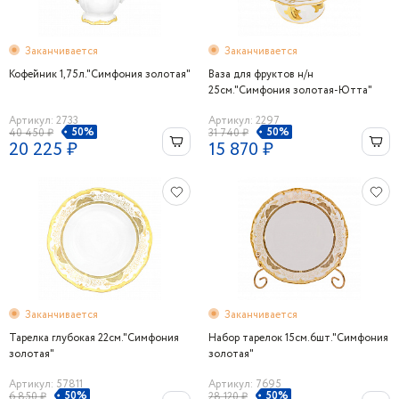
Заканчивается
Заканчивается
Кофейник 1,75л."Симфония золотая"
Ваза для фруктов н/н
25см."Симфония золотая-Ютта"
Артикул: 2733
Артикул: 2297
50%
50%
40 450 ₽
31 740 ₽
20 225 ₽
15 870 ₽
Заканчивается
Заканчивается
Тарелка глубокая 22см."Симфония
Набор тарелок 15см.6шт."Симфония
золотая"
золотая"
Артикул: 57811
Артикул: 7695
50%
50%
6 850 ₽
28 120 ₽