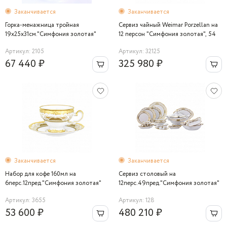
Заканчивается
Заканчивается
Горка-менажница тройная
Сервиз чайный Weimar Porzellan на
19х25х31см."Симфония золотая"
12 персон "Симфония золотая", 54
предмета
Артикул: 2105
Артикул: 32125
67 440 ₽
325 980 ₽
Заканчивается
Заканчивается
Набор для кофе 160мл на
Сервиз столовый на
6перс.12пред."Симфония золотая"
12перс.49пред."Симфония золотая"
Артикул: 3655
Артикул: 128
53 600 ₽
480 210 ₽