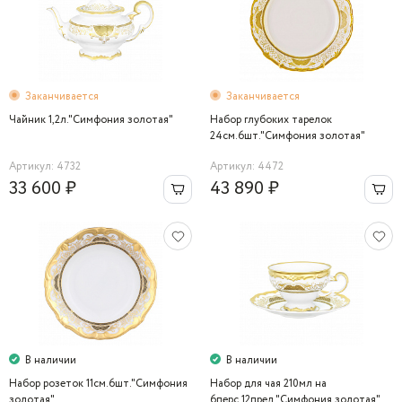
Заканчивается
Заканчивается
Чайник 1,2л."Симфония золотая"
Набор глубоких тарелок
24см.6шт."Симфония золотая"
Артикул: 4732
Артикул: 4472
33 600 ₽
43 890 ₽
В наличии
В наличии
Набор розеток 11см.6шт."Симфония
Набор для чая 210мл на
золотая"
6перс.12пред."Симфония золотая"