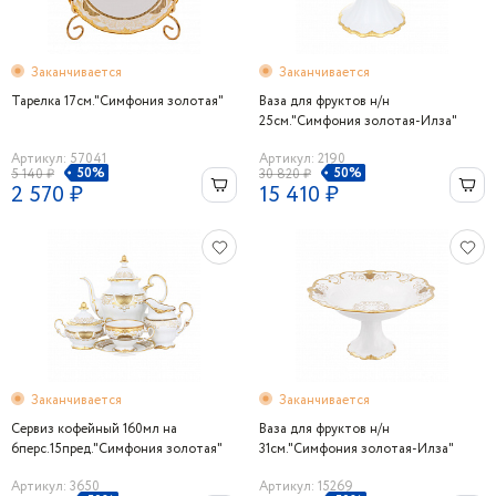
Заканчивается
Заканчивается
Тарелка 17см."Симфония золотая"
Ваза для фруктов н/н
25см."Симфония золотая-Илза"
Артикул: 57041
Артикул: 2190
50%
50%
5 140 ₽
30 820 ₽
2 570 ₽
15 410 ₽
Заканчивается
Заканчивается
Сервиз кофейный 160мл на
Ваза для фруктов н/н
6перс.15пред."Симфония золотая"
31см."Симфония золотая-Илза"
Артикул: 3650
Артикул: 15269