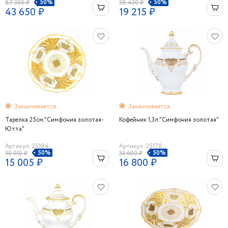
50%
50%
87 300 ₽
38 430 ₽
43 650 ₽
19 215 ₽
Заканчивается
Заканчивается
Тарелка 25см."Симфония золотая-
Кофейник 1,3л."Симфония золотая"
Ютта"
Артикул: 25184
Артикул: 25178
50%
50%
30 010 ₽
33 600 ₽
15 005 ₽
16 800 ₽