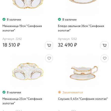
В наличии
В наличии
Менажница 19см."Симфония
Блюдо овальное 36см."Симфония
золотая"
золотая"
Артикул: 2262
Артикул: 1262
18 510 ₽
32 490 ₽
В наличии
Заканчивается
Менажница 25см."Симфония
Соусник 0,45л."Симфония золотая"
золотая"