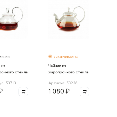
аличии
Заканчивается
 из
Чайник из
рочного стекла
жаропрочного стекла
 "Клюква"
1200 мл "Клюква"
л: 53713
Артикул: 53236
₽
1 080 ₽