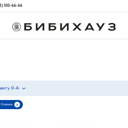
5) 100-66-66
виту Я-А
x
 Клюква