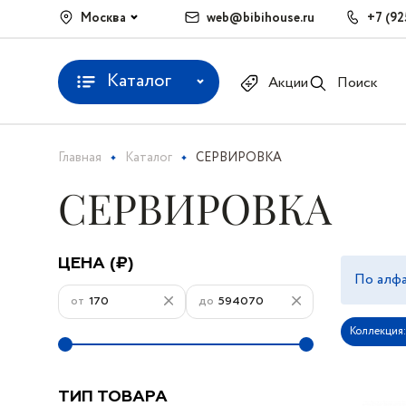
Москва
web@bibihouse.ru
+7 (92
Каталог
Акции
Поиск
Главная
Каталог
СЕРВИРОВКА
СЕРВИРОВКА
ЦЕНА (₽)
По алфа
от
до
Коллекция:
ТИП ТОВАРА