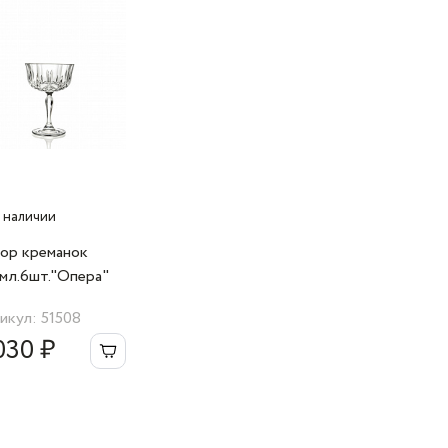
 наличии
ор креманок
мл.6шт."Опера"
Cristalleria
икул: 51508
iana
030 ₽