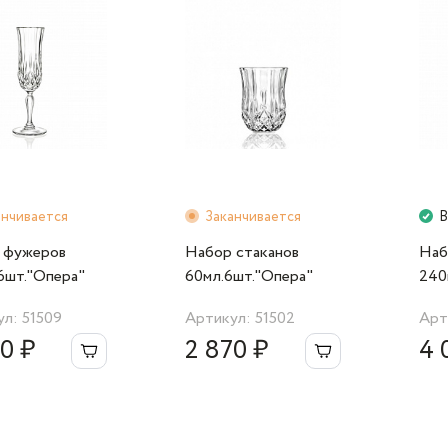
анчивается
Заканчивается
В
 фужеров
Набор стаканов
Наб
6шт."Опера"
60мл.6шт."Опера"
240
stalleria
RCR Cristalleria
RCR 
л: 51509
Артикул: 51502
Арт
Italiana
Ital
0 ₽
2 870 ₽
4 