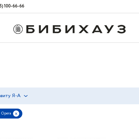
5) 100-66-66
виту Я-А
x
 Opera