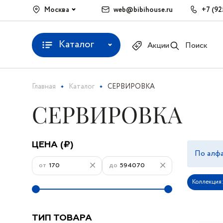
Москва
web@bibihouse.ru
+7 (92
Каталог
Акции
Поиск
Главная
Каталог
СЕРВИРОВКА
СЕРВИРОВКА
ЦЕНА (₽)
По алфа
от
до
Коллекция:
ТИП ТОВАРА