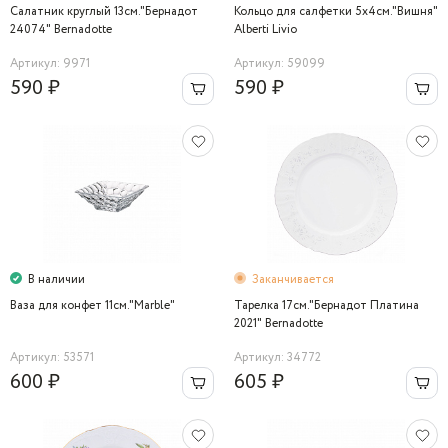
Салатник круглый 13см."Бернадот
Кольцо для салфетки 5х4см."Вишня"
24074" Bernadotte
Alberti Livio
Артикул: 9971
Артикул: 59099
590 ₽
590 ₽
В наличии
Заканчивается
Ваза для конфет 11см."Marble"
Тарелка 17см."Бернадот Платина
2021" Bernadotte
Артикул: 53571
Артикул: 34772
600 ₽
605 ₽