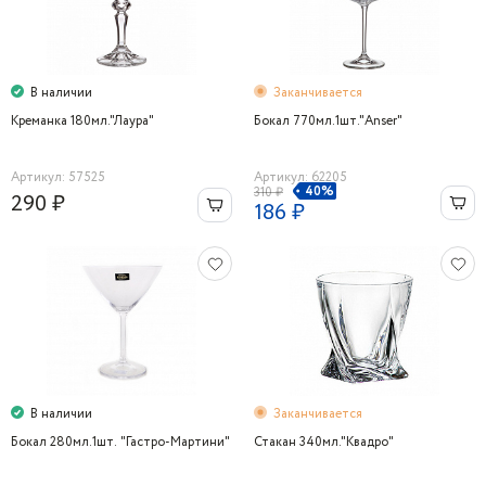
В наличии
Заканчивается
Креманка 180мл."Лаура"
Бокал 770мл.1шт."Anser"
Артикул: 57525
Артикул: 62205
40%
310 ₽
290 ₽
186 ₽
В наличии
Заканчивается
Бокал 280мл.1шт. "Гастро-Мартини"
Стакан 340мл."Квадро"