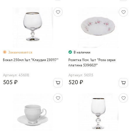
Заканчивается
В наличии
Бокал 250мл.1шт."Клаудия 230117"
Розетка 11см. 1шт "Роза серая
платина 5396021"
Артикул: 45608
Артикул: 56515
505 ₽
520 ₽