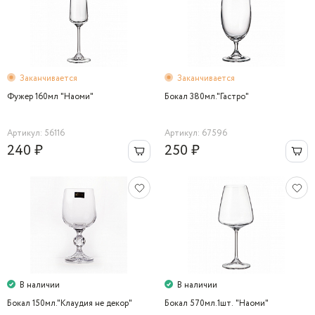
Заканчивается
Заканчивается
Фужер 160мл "Наоми"
Бокал 380мл."Гастро"
Артикул: 56116
Артикул: 67596
240 ₽
250 ₽
В наличии
В наличии
Бокал 150мл."Клаудия не декор"
Бокал 570мл.1шт. "Наоми"