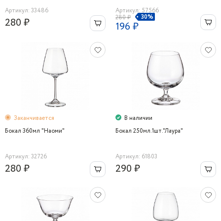
Артикул: 33486
Артикул: 57566
30%
280 ₽
280 ₽
196 ₽
Заканчивается
В наличии
Бокал 360мл "Наоми"
Бокал 250мл.1шт."Лаура"
Артикул: 32726
Артикул: 61803
280 ₽
290 ₽