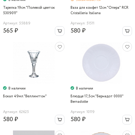
Тарелка 19см."Полевой цветок
Ваза для конфет 12см."Опера" RCR
5309011"
Cristalleria Italiana
Артикул: 55889
Артикул: 51511
565 ₽
580 ₽
В наличии
В наличии
Бокал 49мл."Веллингтон"
Блюдце 17,5см."Бернадот 0000"
Bernadotte
Артикул: 62625
Артикул: 10119
580 ₽
580 ₽