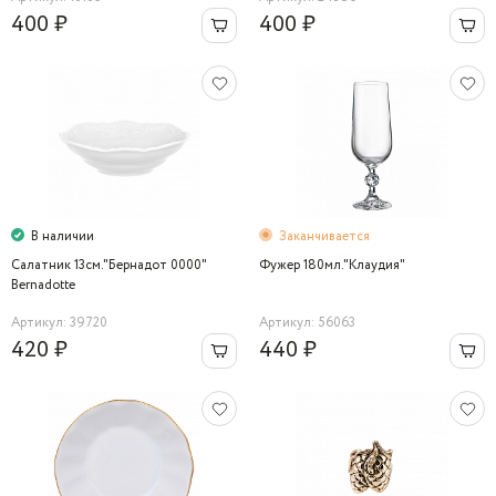
400 ₽
400 ₽
В наличии
Заканчивается
Салатник 13см."Бернадот 0000"
Фужер 180мл."Клаудия"
Bernadotte
Артикул: 39720
Артикул: 56063
420 ₽
440 ₽