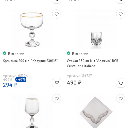
В наличии
В наличии
Креманка 200 мл. "Клаудия 230116"
Стакан 350мл.1шт."Адажио" RCR
Cristalleria Italiana
Артикул: 65304
Артикул: 54727
40%
490 ₽
490 ₽
294 ₽