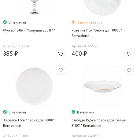
В наличии
Заканчивается
Фужер 180мл."Клаудия 230117"
Розетка 11cм."Бернадот 0000"
Bernadotte
Артикул: 67599
Артикул: 55928
385 ₽
400 ₽
В наличии
В наличии
Тарелка 17см."Бернадот 0000"
Блюдце 15,5cм."Бернадот белый
Bernadotte
311011" Bernadotte
Артикул: 10105
Артикул: 24386