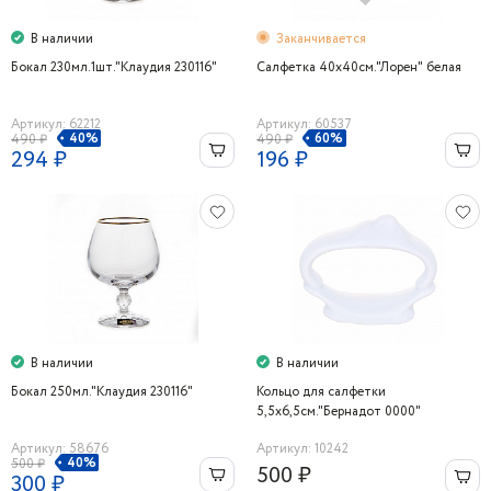
В наличии
Заканчивается
Бокал 230мл.1шт."Клаудия 230116"
Салфетка 40х40см."Лорен" белая
Артикул: 62212
Артикул: 60537
40%
60%
490 ₽
490 ₽
294 ₽
196 ₽
В наличии
В наличии
Бокал 250мл."Клаудия 230116"
Кольцо для салфетки
5,5х6,5см."Бернадот 0000"
Bernadotte
Артикул: 58676
Артикул: 10242
40%
500 ₽
500 ₽
300 ₽