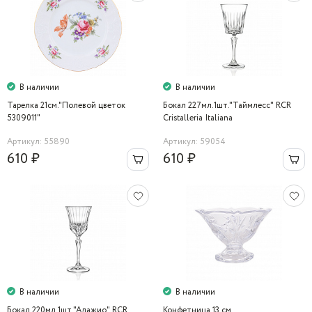
В наличии
В наличии
Тарелка 21см."Полевой цветок
Бокал 227мл.1шт."Таймлесс" RCR
5309011"
Cristalleria Italiana
Артикул: 55890
Артикул: 59054
610 ₽
610 ₽
В наличии
В наличии
Бокал 220мл.1шт."Адажио" RCR
Конфетница 13 cм.