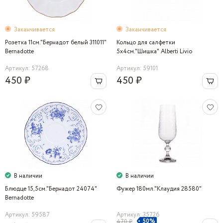
Заканчивается
Заканчивается
Розетка 11см."Бернадот белый 311011"
Кольцо для салфетки
Bernadotte
5х4см."Шишка" Alberti Livio
Артикул: 57268
Артикул: 59101
450 ₽
450 ₽
В наличии
В наличии
Блюдце 15,5см."Бернадот 24074"
Фужер 180мл."Клаудия 28580"
Bernadotte
Артикул: 59587
Артикул: 35726
50%
470 ₽