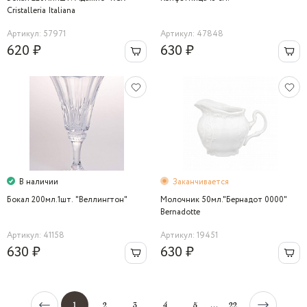
Cristalleria Italiana
Артикул: 57971
Артикул: 47848
620 ₽
630 ₽
В наличии
Заканчивается
Бокал 200мл.1шт. "Веллингтон"
Молочник 50мл."Бернадот 0000"
Bernadotte
Артикул: 41158
Артикул: 19451
630 ₽
630 ₽
...
1
2
3
4
5
22