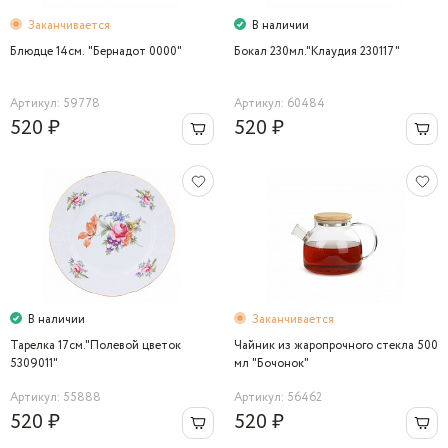
Заканчивается
В наличии
Блюдце 14см. "Бернадот 0000"
Бокал 230мл."Клаудия 230117"
Артикул: 59778
Артикул: 60484
520 ₽
520 ₽
В наличии
Заканчивается
Тарелка 17см."Полевой цветок
Чайник из жаропрочного стекла 500
5309011"
мл "Бочонок"
Артикул: 55888
Артикул: 56462
520 ₽
520 ₽