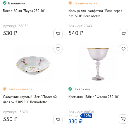
В наличии
Заканчивается
Бокал 60мл."Лаура 230116"
Кольцо для салфетки "Роза серая
5396011" Bernadotte
Артикул: 66050
Артикул: 2844
530 ₽
540 ₽
Заканчивается
В наличии
Салатник круглый 13см."Полевой
Креманка 180мл."Фалко 230116"
цветок 5309011" Bernadotte
Артикул: 15820
Артикул: 60636
40%
550 ₽
550 ₽
330 ₽