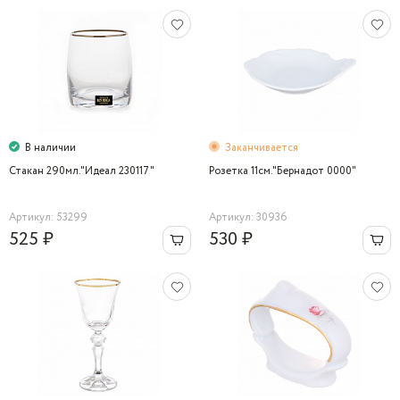
В наличии
Заканчивается
Стакан 290мл."Идеал 230117"
Розетка 11см."Бернадот 0000"
Артикул: 53299
Артикул: 30936
525 ₽
530 ₽