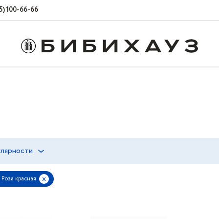
5) 100-66-66
улярности
x
 Роза красная