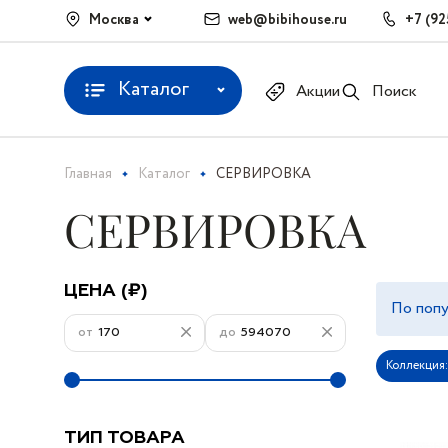
Москва
web@bibihouse.ru
+7 (92
Каталог
Акции
Поиск
Главная
Каталог
СЕРВИРОВКА
СЕРВИРОВКА
ЦЕНА (₽)
По поп
от
до
Коллекция:
ТИП ТОВАРА