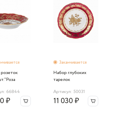
анчивается
Заканчивается
 розеток
Набор глубоких
шт."Роза
тарелок
я"
23см.6шт."Роза
ул: 66844
Артикул: 50031
красная" Carlsbad
0 ₽
11 030 ₽