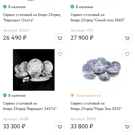
В наличии
В наличии
Сервиз столовый на 6перс.25пред
Сервиз столовый на
"Бернадот Охота"
6перс.25пред."Синий глаз 36612"
Bernadotte
Артикул: 20325
Артикул: 1715
26 490 ₽
27 900 ₽
В наличии
Заканчивается
Сервиз столовый на
Сервиз столовый на
6перс.25пред."Бернадот 24074"
6перс.25пред."Мэри Энн 0055"
Bernadotte
Leander
Артикул: 11498
Артикул: 31089
33 300 ₽
33 800 ₽