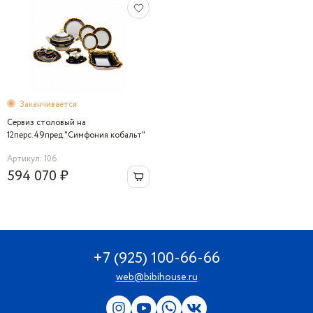
Заканчивается
Сервиз столовый на
12перс.49пред."Симфония кобальт"
Артикул: 106
594 070 ₽
+7 (925) 100-66-66
web@bibihouse.ru