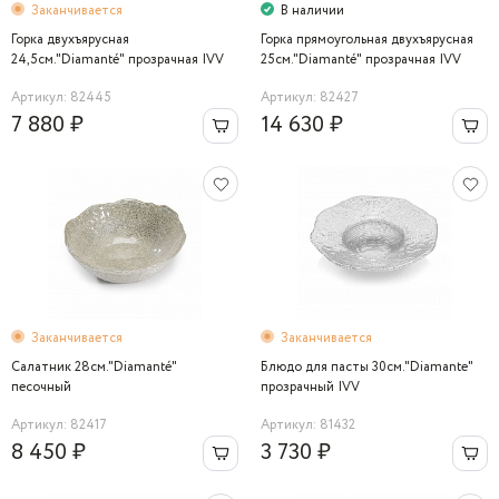
Заканчивается
В наличии
Горка двухъярусная
Горка прямоугольная двухъярусная
24,5см."Diamanté" прозрачная IVV
25см."Diamanté" прозрачная IVV
Артикул: 82445
Артикул: 82427
7 880 ₽
14 630 ₽
Заканчивается
Заканчивается
Салатник 28см."Diamanté"
Блюдо для пасты 30см."Diamante"
песочный
прозрачный IVV
Артикул: 82417
Артикул: 81432
8 450 ₽
3 730 ₽