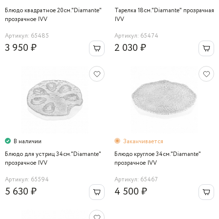
Блюдо квадратное 20см."Diamante"
Тарелка 18см."Diamante" прозрачная
прозрачное IVV
IVV
Артикул: 65485
Артикул: 65474
3 950 ₽
2 030 ₽
В наличии
Заканчивается
Блюдо для устриц 34см."Diamante"
Блюдо круглое 34см."Diamante"
прозрачное IVV
прозрачное IVV
Артикул: 65594
Артикул: 65467
5 630 ₽
4 500 ₽