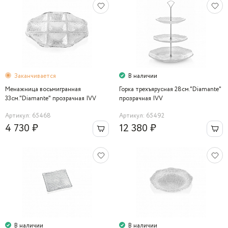
Заканчивается
В наличии
Менажница восьмигранная
Горка трехъярусная 28см."Diamante"
33см."Diamante" прозрачная IVV
прозрачная IVV
Артикул: 65468
Артикул: 65492
4 730 ₽
12 380 ₽
В наличии
В наличии