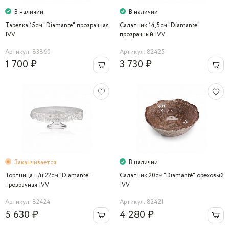
В наличии
В наличии
Тарелка 15см."Diamante" прозрачная
Салатник 14,5см."Diamantе"
IVV
прозрачный IVV
Артикул: 83860
Артикул: 82425
1 700 ₽
3 730 ₽
Заканчивается
В наличии
Тортница н/н 22см."Diamanté"
Салатник 20см."Diamanté" ореховый
прозрачная IVV
IVV
Артикул: 82424
Артикул: 82421
5 630 ₽
4 280 ₽