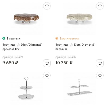
В наличии
Заканчивается
Тортница н/н 26см."Diamanté"
Тортница н/н 33см."Diamanté"
ореховая IVV
песочная
Артикул: 82419
Артикул: 82416
9 680 ₽
10 350 ₽