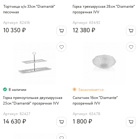
Тортница н/н 33см."Diamanté"
Горка трехъярусная 28см."Diamante"
песочная
прозрачная IVV
Артикул: 82416
Артикул: 65492
10 350 ₽
12 380 ₽
В наличии
Заканчивается
Горка прямоугольная двухъярусная
Салатник 16см."Diamante"
25см."Diamanté" прозрачная IVV
прозрачный IVV
Артикул: 82427
Артикул: 65478
14 630 ₽
1 800 ₽