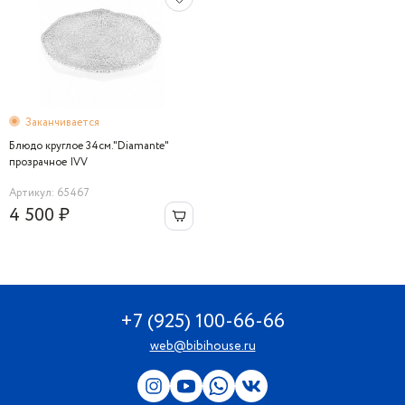
Заканчивается
Блюдо круглое 34см."Diamante"
прозрачное IVV
Артикул: 65467
4 500 ₽
+7 (925) 100-66-66
web@bibihouse.ru