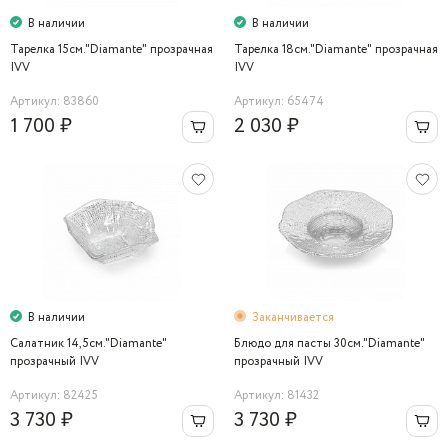
В наличии
В наличии
Тарелка 15см."Diamante" прозрачная
Тарелка 18см."Diamante" прозрачная
IVV
IVV
Артикул: 83860
Артикул: 65474
1 700 ₽
2 030 ₽
В наличии
Заканчивается
Салатник 14,5см."Diamantе"
Блюдо для пасты 30см."Diamante"
прозрачный IVV
прозрачный IVV
Артикул: 82425
Артикул: 81432
3 730 ₽
3 730 ₽