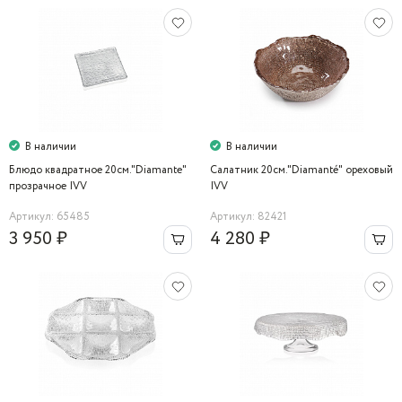
В наличии
В наличии
Блюдо квадратное 20см."Diamante"
Салатник 20см."Diamanté" ореховый
прозрачное IVV
IVV
Артикул: 65485
Артикул: 82421
3 950 ₽
4 280 ₽