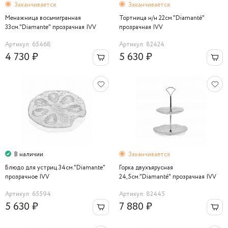
Заканчивается
Заканчивается
Менажница восьмигранная
Тортница н/н 22см."Diamanté"
33см."Diamante" прозрачная IVV
прозрачная IVV
Артикул: 65468
Артикул: 82424
4 730 ₽
5 630 ₽
В наличии
Заканчивается
Блюдо для устриц 34см."Diamante"
Горка двухъярусная
прозрачное IVV
24,5см."Diamanté" прозрачная IVV
Артикул: 65594
Артикул: 82445
5 630 ₽
7 880 ₽