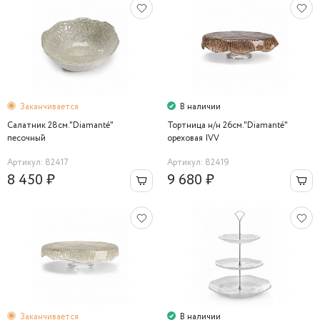
Заканчивается
В наличии
Салатник 28см."Diamanté"
Тортница н/н 26см."Diamanté"
песочный
ореховая IVV
Артикул: 82417
Артикул: 82419
8 450 ₽
9 680 ₽
Заканчивается
В наличии