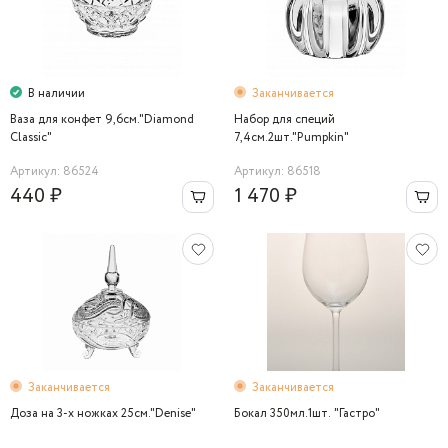
В наличии
Заканчивается
Ваза для конфет 9,6см."Diamond
Набор для специй
Сlassic"
7,4см.2шт."Pumpkin"
Артикул: 86524
Артикул: 86518
440 ₽
1 470 ₽
Заканчивается
Заканчивается
Доза на 3-х ножках 25см."Denise"
Бокал 350мл.1шт. "Гастро"