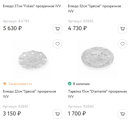
Блюдо 37см."Folies" прозрачное IVV
Блюдо 32см."Special" прозрачное
IVV
Артикул: 84795
Артикул: 83862
5 630 ₽
4 730 ₽
Заканчивается
В наличии
Блюдо 22см."Special" прозрачное
Тарелка 15см."Diamante" прозрачная
IVV
IVV
Артикул: 83861
Артикул: 83860
3 150 ₽
1 700 ₽