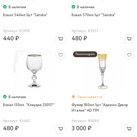
В наличии
В наличии
Бокал 540мл.1шт."Sandra"
Бокал 570мл.1шт."Sandra"
Артикул: 85918
Артикул: 85917
440 ₽
480 ₽
Рекомендуем
В наличии
Заканчивается
Бокал 150мл. "Клаудия 230117"
Фужер 180мл.1шт."Адажио Декор
Италия" AD ПМ
Артикул: 83462
Артикул: 86080
480 ₽
3 000 ₽