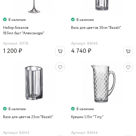
В наличии
В наличии
Набор бокалов
Ваза для цветов 30см."Bazalt"
185мл.6шт."Александра"
Артикул: 33178
Артикул: 86146
1 200 ₽
4 740 ₽
В наличии
В наличии
Ваза для цветов 25см."Bazalt"
Кувшин 1,15л."Tiny"
Артикул: 86145
Артикул: 86144