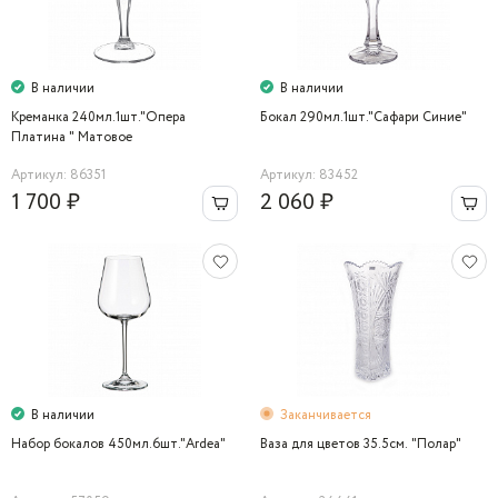
В наличии
В наличии
Креманка 240мл.1шт."Опера
Бокал 290мл.1шт."Сафари Синие"
Платина " Матовое
Артикул: 86351
Артикул: 83452
1 700 ₽
2 060 ₽
В наличии
Заканчивается
Набор бокалов 450мл.6шт."Ardea"
Ваза для цветов 35.5см. "Полар"