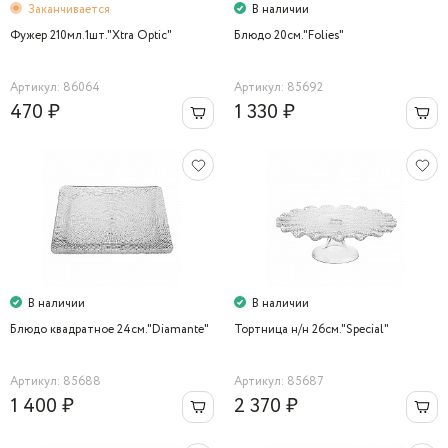
Заканчивается
В наличии
Фужер 210мл.1шт."Xtra Optic"
Блюдо 20см."Folies"
Артикул: 86064
Артикул: 85692
470 ₽
1 330 ₽
В наличии
В наличии
Блюдо квадратное 24см."Diamante"
Тортница н/н 26см."Special"
Артикул: 85688
Артикул: 85687
1 400 ₽
2 370 ₽