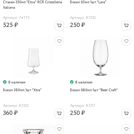
Стакан 330мл."Etna" RCR Cristalleria
Бокал 65мл.1шт."Lara"
Italiana
Артикул: 74775
Артикул: 87233
525 ₽
250 ₽
В наличии
В наличии
Бокал 380мл.1шт."Xtra"
Бокал 680мл.1шт."Beer Craft"
Артикул: 87232
Артикул: 87217
360 ₽
250 ₽