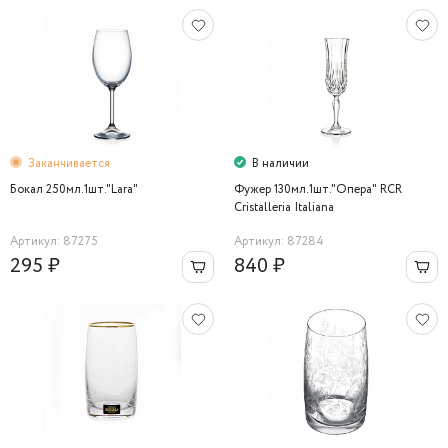
Заканчивается
В наличии
Бокал 250мл.1шт."Lara"
Фужер 130мл.1шт."Опера" RCR
Cristalleria Italiana
Артикул: 87275
Артикул: 87284
295 ₽
840 ₽