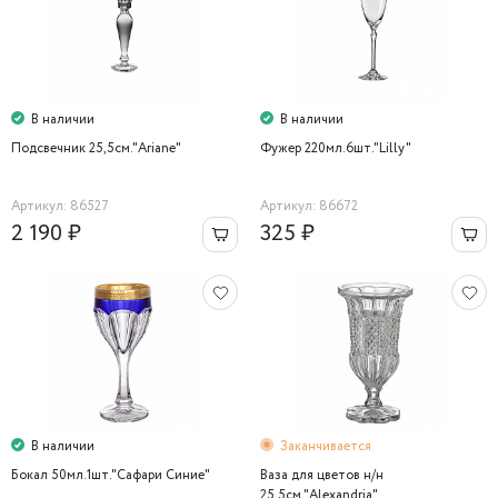
В наличии
В наличии
Подсвечник 25,5см."Ariane"
Фужер 220мл.6шт."Lilly"
Артикул: 86527
Артикул: 86672
2 190 ₽
325 ₽
В наличии
Заканчивается
Бокал 50мл.1шт."Сафари Синие"
Ваза для цветов н/н
25,5см."Alexandria"