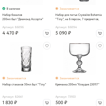
В наличии
Заканчивается
Набор бокалов
Набор для питья Crystalite Bohemia
200мл.6шт."Диамонд Ассорти"
"Tiny", на 6 персон, 7 предметов,
330 мл
Артикул: 86096
Артикул: 86094
4 470 ₽
5 090 ₽
Заканчивается
Заканчивается
Набор стаканов 50мл.6шт."Tiny"
Креманка 200мл."Клаудия 230117"
Артикул: 82641
Артикул: 73933
1 830 ₽
500 ₽