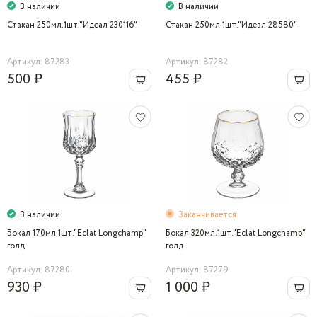
В наличии
В наличии
Стакан 250мл.1шт."Идеал 230116"
Стакан 250мл.1шт."Идеал 28580"
Артикул: 87283
Артикул: 87282
500 ₽
455 ₽
В наличии
Заканчивается
Бокал 170мл.1шт."Eclat Longchamp"
Бокал 320мл.1шт."Eclat Longchamp"
голд
голд
Артикул: 87280
Артикул: 87279
930 ₽
1 000 ₽