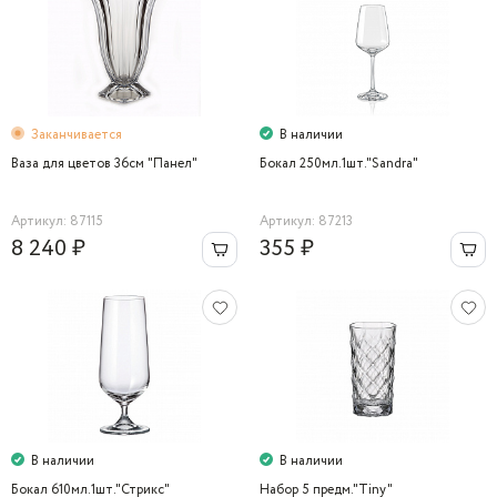
Заканчивается
В наличии
Ваза для цветов 36cм "Панел"
Бокал 250мл.1шт."Sandra"
Артикул: 87115
Артикул: 87213
8 240 ₽
355 ₽
В наличии
В наличии
Бокал 610мл.1шт."Стрикс"
Набор 5 предм."Tiny"