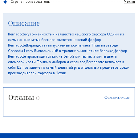
Чехия
Страна производитель
Описание
Bernadotte-утонченность и изящество чешского фарфора Одним из
самых знаменитых брендов является чешский фарфор
Bernadotte(Бернадотт),выпускаемый компанией Thun на заводе
Conrodia Lesov.Выполненный в традиционном стиле барокко,фарфор
Bernadotte производится как из белой глины,так и глины цвета
слоновой кости.Помимо наборов и сервизов,Bernadotte включает в
себя 123 позиции-это самый длинный ряд отдельных предметов среди
производителей фарфора в Чехии.
Отзывы
0
Оставить отзыв