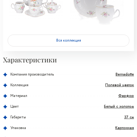
Вся коллекция
Характеристики
Bernadotte
Компания производитель
Полевой цветок
Коллекция
Фарфор
Материал
Белый с золотом
Цвет
37 см
Габариты
Картонная
Упаковка