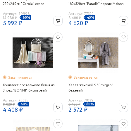
220х240см."Carola" серое
160х320см."Paradis" персик Maison
Dor
Артикул: 79998
Артикул: 77320
60%
45%
14 980 ₽
8 400 ₽
5 992 ₽
4 620 ₽
Заканчивается
Заканчивается
Комплект постельного белья из
Халат женский S "Emirgan"
3пред."BONNI" бирюзовый
бежевый
Артикул: 70535
Артикул: 71839
60%
60%
11 020 ₽
6 430 ₽
4 408 ₽
2 572 ₽