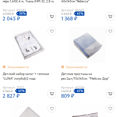
чёрн 1,4Х0,4 м, Ткань JHM-32, 2,8 м,
40х140см."Rebecca"
50 вискоза, 50 ПЭ
Артикул: 69483
Артикул: 68365
50%
60%
4 090 ₽
3 420 ₽
2 045 ₽
1 368 ₽
Заканчивается
Заканчивается
Детский набор халат + тапочки
Детская простынь на
"LUNA" голубой/2 года
рез.2шт/70x140см. "Мейсон Дор"
Maison Dor
Артикул: 51222
Артикул: 40766
45%
45%
5 140 ₽
1 470 ₽
2 827 ₽
809 ₽