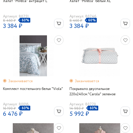
Халат "Mirella" антрацит L
Халат "Mirella" белый XL
Артикул: 80751
Артикул: 80746
60%
60%
8 460 ₽
8 460 ₽
3 384 ₽
3 384 ₽
Заканчивается
Заканчивается
Комплект постельного белья "Viola"
Покрывало двуспальное
220х240см."Carola" зеленое
Артикул: 80016
Артикул: 80770
60%
60%
16 190 ₽
14 980 ₽
6 476 ₽
5 992 ₽