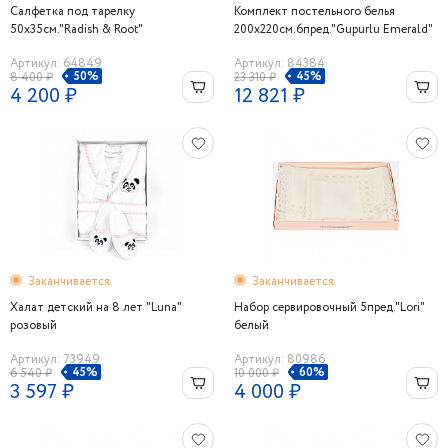
Салфетка под тарелку
Комплект постельного белья
50х35см."Radish & Root"
200х220см.6пред."Gupurlu Emerald"
с гипюром кремовый Maison Dor
Артикул: 64849
Артикул: 84384
50%
45%
8 400 ₽
23 310 ₽
4 200 ₽
12 821 ₽
Заканчивается
Заканчивается
Халат детский на 8 лет "Luna"
Набор сервировочный 5пред."Lori"
розовый
белый
Артикул: 73949
Артикул: 80986
45%
60%
6 540 ₽
10 000 ₽
3 597 ₽
4 000 ₽