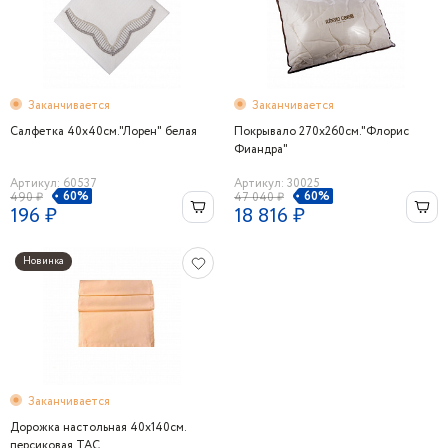
Заканчивается
Заканчивается
Салфетка 40х40см."Лорен" белая
Покрывало 270х260см."Флорис
Фиандра"
Артикул: 60537
Артикул: 30025
60%
60%
490 ₽
47 040 ₽
196 ₽
18 816 ₽
Новинка
Заканчивается
Дорожка настольная 40x140см.
персиковая TAC