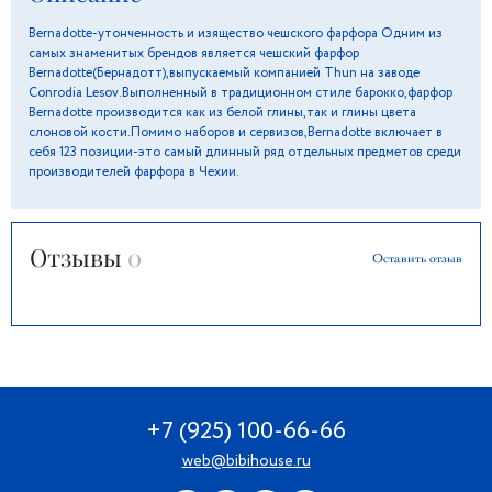
Bernadotte-утонченность и изящество чешского фарфора Одним из
самых знаменитых брендов является чешский фарфор
Bernadotte(Бернадотт),выпускаемый компанией Thun на заводе
Conrodia Lesov.Выполненный в традиционном стиле барокко,фарфор
Bernadotte производится как из белой глины,так и глины цвета
слоновой кости.Помимо наборов и сервизов,Bernadotte включает в
себя 123 позиции-это самый длинный ряд отдельных предметов среди
производителей фарфора в Чехии.
Отзывы
0
Оставить отзыв
+7 (925) 100-66-66
web@bibihouse.ru