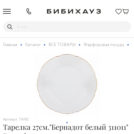
Главная
Каталог
ВСЕ ТОВАРЫ
Фарфоровая посуда
Т
Артикул: 74192
Тарелка 27см."Бернадот белый 311011"