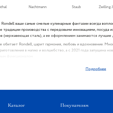
thal
Nachtmann
Staub
Zwilling 
 Rondell ваши самые смелые кулинарные фантазии всегда вопло
е традиции производства с передовыми инновациями, посуда и
в (нержавеющая сталь), а ее оформлением занимаются лучшие 
де обитает Rondell, царит гармония, любовь и вдохновение. Мн
риготовления в магию и волшебство, а с 2021 года запущена н
ным функционалом.
енда прошла тестирование гильдией шеф-поваров и получила 
Подробнее
ll — единственная торговая марка посуды, которая трижды по
осуда Rondell всегда производит неизгладимое впечатление в ка
Каталог
Покупателям