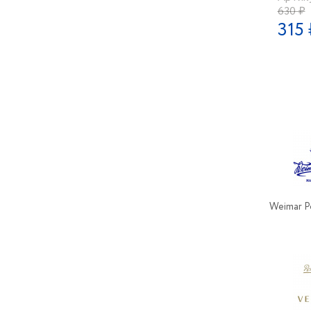
630 ₽
315 
Weimar P