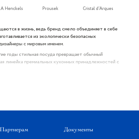
J.A Henckels
Prousek
Cristal d’Arques
щаются в жизнь, ведь бренд смело объединяет в себе
зготавливается из экологически безопасных
дизайнеры с мировым именем.
огие годы стильная посуда превращает обычный
овая линейка премиальных кухонных принадлежностей с
самые высокие оценки от мировых экспертов. А
лучила платиновую награду в категории «Любимый
честве подарка — с первого взгляда на упаковку и
Партнерам
Документы