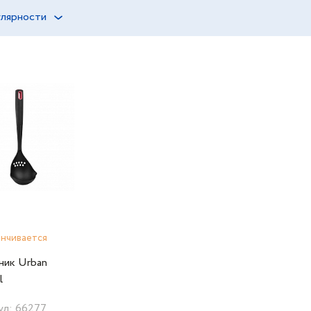
улярности
анчивается
ник Urban
l
ул: 66277