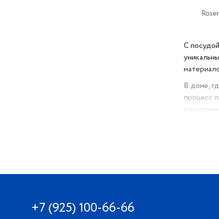
Rosen
С посудой
уникальны
материало
В доме, г
процесс п
расширен
Посуда бр
еще Ronde
бренд». П
навсегда.
+7 (925) 100-66-66