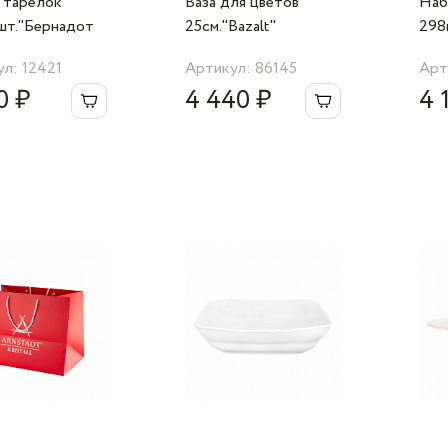
 тарелок
Ваза для цветов
Наб
шт."Бернадот
25см."Bazalt"
298
Bernadotte
RCR 
л: 12421
Артикул: 86145
Арт
Ital
0 ₽
4 440 ₽
4 