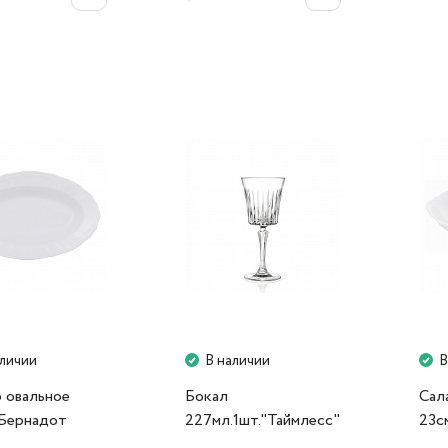
аличии
В наличии
В
 овальное
Бокал
Сал
"Бернадот
227мл.1шт."Таймлесс"
23с
Bernadotte
RCR Cristalleria
000