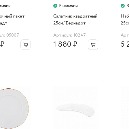
аличии
В наличии
В
очный пакет
Салатник квадратный
Наб
адт
25см."Бернадот
25с
35см. красный
0000" Bernadotte
Охо
ул: 85807
Артикул: 10247
Арт
 ₽
1 880 ₽
5 