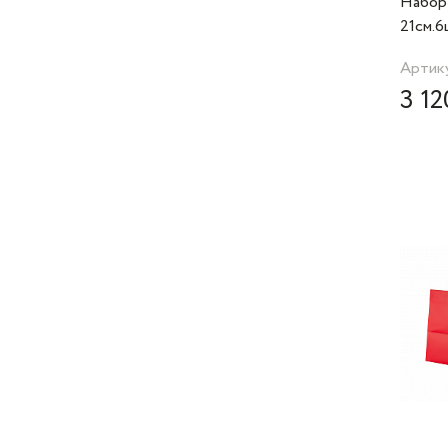
Набор
21см.6
0000" 
Артику
3 12