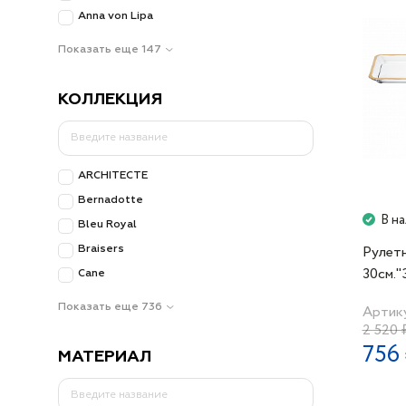
Anna von Lipa
Показать еще 147
КОЛЛЕКЦИЯ
ARCHITECTE
Bernadotte
В н
Bleu Royal
Рулетн
Braisers
30см."
Cane
ободок
Показать еще 736
Артику
2 520 
756
МАТЕРИАЛ