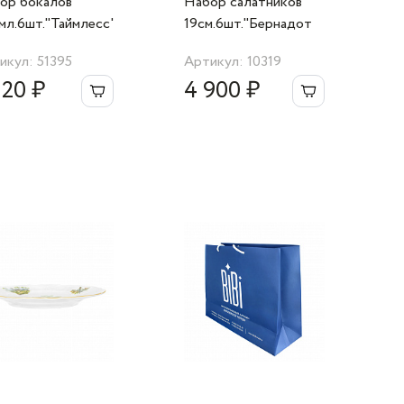
ор бокалов
Набор салатников
мл.6шт."Таймлесс"
19см.6шт."Бернадот
Cristalleria
0000" Bernadotte
икул: 51395
Артикул: 10319
iana
120 ₽
4 900 ₽