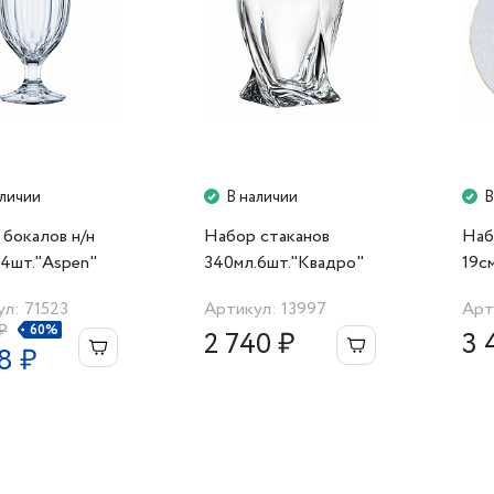
аличии
В наличии
В
бокалов н/н
Набор стаканов
Наб
4шт."Aspen"
340мл.6шт."Квадро"
19с
бел
л: 71523
Артикул: 13997
Арт
Ber
₽
60%
2 740 ₽
3 
8 ₽