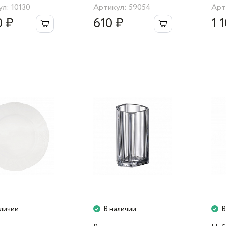
л: 10130
Артикул: 59054
Арт
Italiana
0 ₽
610 ₽
1 
аличии
В наличии
В