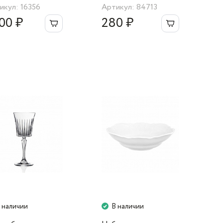
икул: 16356
Артикул: 84713
100 ₽
280 ₽
 наличии
В наличии