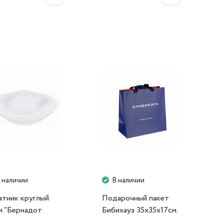
 наличии
В наличии
атник круглый
Подарочный пакет
м."Бернадот
Бибихауз 35х35х17см.
0" Bernadotte
синий