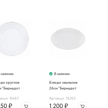
 наличии
В наличии
до круглое
Блюдо овальное
м."Бернадот
26см."Бернадот
ый 311011"
0000" Bernadotte
икул: 8467
Артикул: 16353
nadotte
350 ₽
1 200 ₽