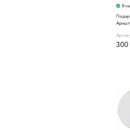
В н
Подар
Арншт
45х29х
Артик
300