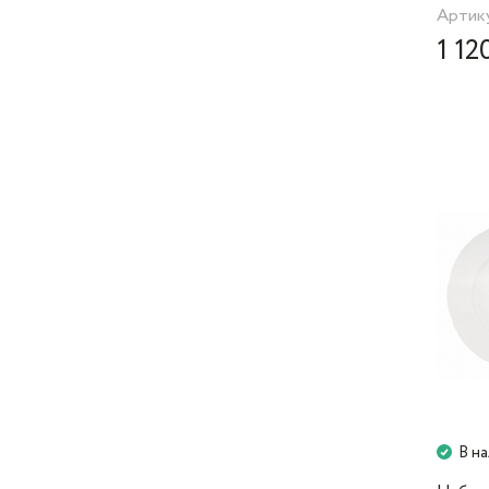
Артику
1 12
В н