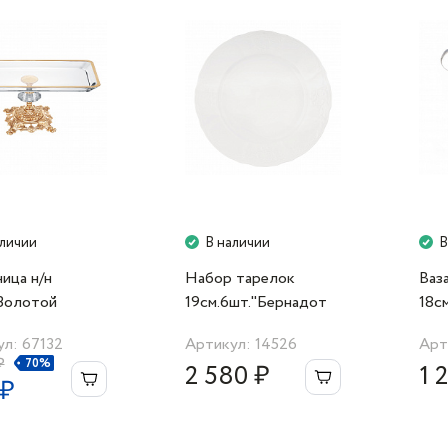
аличии
В наличии
В
ица н/н
Набор тарелок
Ваз
Золотой
19см.6шт."Бернадот
18c
", металл
0000" Bernadotte
л: 67132
Артикул: 14526
Арт
₽
70%
2 580 ₽
1 
 ₽