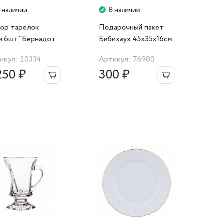
 наличии
В наличии
ор тарелок
Подарочный пакет
м.6шт."Бернадот
Бибихауз 45х35х16см.
та" Bernadotte
синий
икул: 20334
Артикул: 76980
250 ₽
300 ₽