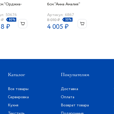
см."Орджиа-
6см."Анна Амалия"
на"
ул: 50676
Артикул: 6867
 ₽
8 010 ₽
80%
50%
88 ₽
4 005 ₽
Каталог
Покупателям
Все товары
Доставка
Сервировка
Оплата
Кухня
Возврат товара
Текстиль
Подарочные