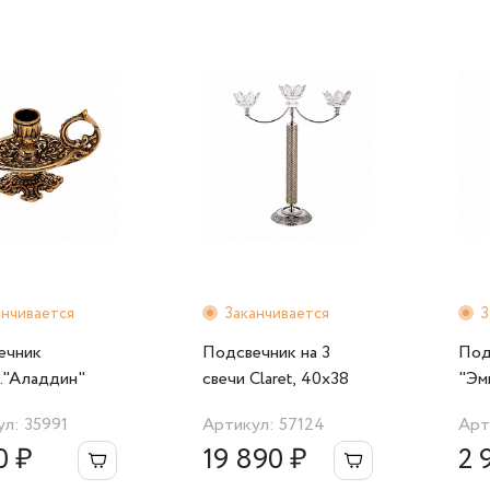
анчивается
Заканчивается
З
ечник
Подсвечник на 3
Под
."Аладдин"
свечи Claret, 40x38
"Эм
 Livio
см, серебряный
л: 35991
Артикул: 57124
Арт
0 ₽
19 890 ₽
2 