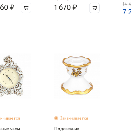
14 
060 ₽
1 670 ₽
7 
анчивается
Заканчивается
нные часы
Подсвечник