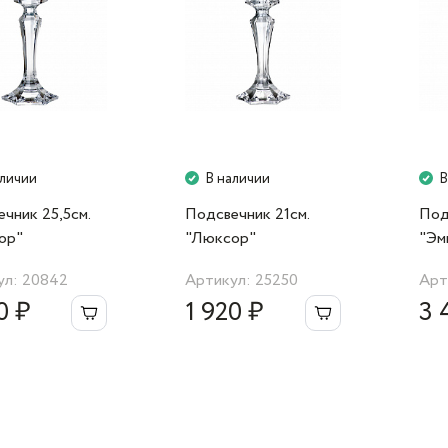
аличии
В наличии
В
чник 25,5cм.
Подсвечник 21cм.
Под
ор"
"Люксор"
"Эм
ул: 20842
Артикул: 25250
Арт
0 ₽
1 920 ₽
3 