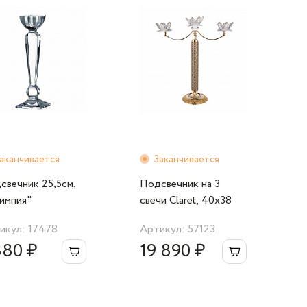
аканчивается
Заканчивается
свечник 25,5cм.
Подсвечник на 3
импия"
свечи Claret, 40x38
см, золотой
икул: 17478
Артикул: 57123
880 ₽
19 890 ₽