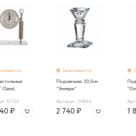
анчивается
Заканчивается
З
настольные
Подсвечник 20,5cм
Под
 Claret,
"Эмпери"
"Ол
м, серебряные
л: 57126
Артикул: 20844
Арт
40 ₽
2 740 ₽
1 