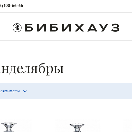
5) 100-66-66
анделябры
улярности