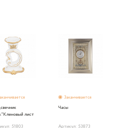
аканчивается
Заканчивается
свечник
Часы
м."Кленовый лист
ый"
икул: 51803
Артикул: 53873