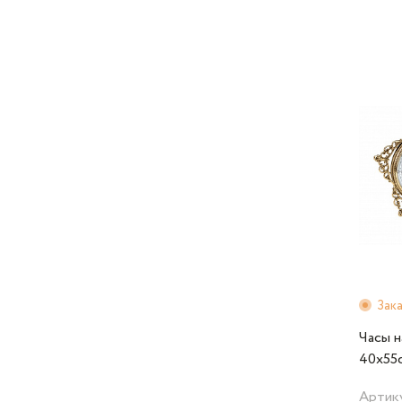
Зак
Часы 
40х55с
Alberti
Артик