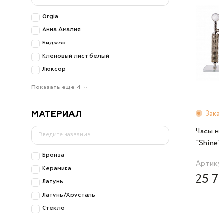
Orgia
Анна Амалия
Биджов
Кленовый лист белый
Люксор
Показать еще 4
Зак
МАТЕРИАЛ
Часы 
"Shine"
30х29с
Бронза
Артику
Керамика
25 7
Латунь
Латунь/Хрусталь
Стекло