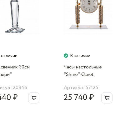
 наличии
В наличии
свечник 30cм
Часы настольные
пери"
"Shine" Claret,
30х29см, золотые
икул: 20846
Артикул: 57125
440 ₽
25 740 ₽