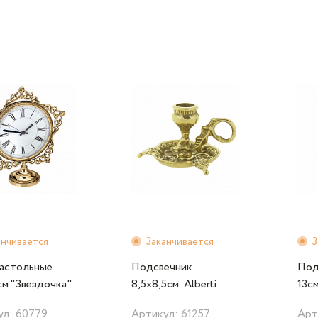
анчивается
Заканчивается
З
настольные
Подсвечник
Под
м."Звездочка"
8,5х8,5см. Alberti
13с
 Livio
Livio
бел
ул: 60779
Артикул: 61257
Арт