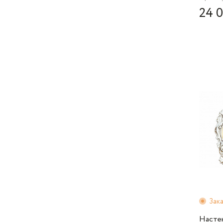
24 
Зак
Насте