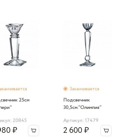
аканчивается
Заканчивается
свечник 25cм
Подсвечник
пери"
30,5cм."Олимпия"
икул: 20845
Артикул: 17479
980 ₽
2 600 ₽