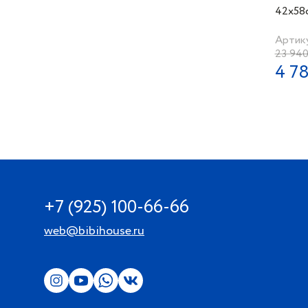
42х58
Плати
Артик
23 940
4 7
+7 (925) 100-66-66
web@bibihouse.ru