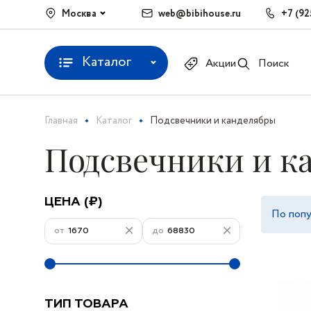
Москва
web@bibihouse.ru
+7 (92
Каталог
Акции
Поиск
Главная
Каталог
Подсвечники и канделябры
Подсвечники и к
ЦЕНА (₽)
По поп
от
до
ТИП ТОВАРА