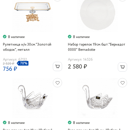
В наличии
В наличии
Рулетница н/н 30см."Золотой
Набор тарелок 19см.6шт."Бернадот
ободок", металл
0000" Bernadotte
Артикул: 67132
Артикул: 14526
70%
2 520 ₽
2 580 ₽
756 ₽
В наличии
В наличии