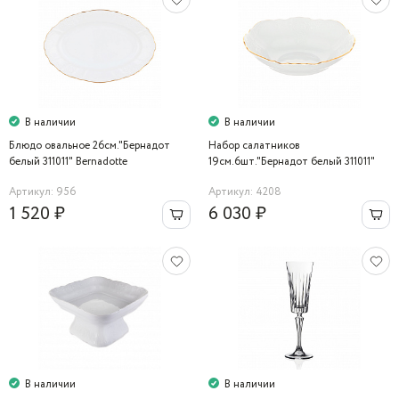
В наличии
В наличии
Блюдо овальное 26см."Бернадот
Набор салатников
белый 311011" Bernadotte
19см.6шт."Бернадот белый 311011"
Bernadotte
Артикул: 956
Артикул: 4208
1 520 ₽
6 030 ₽
В наличии
В наличии