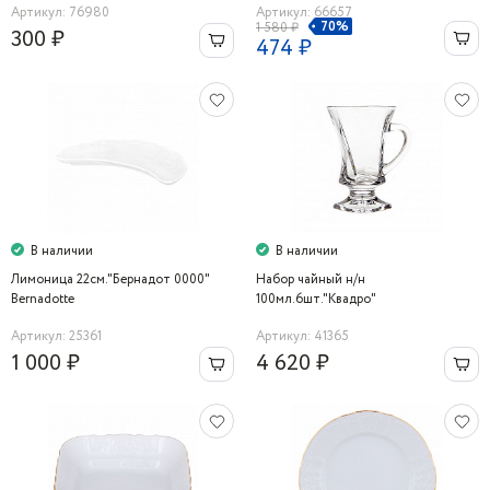
Артикул: 76980
Артикул: 66657
70%
1 580 ₽
300 ₽
474 ₽
В наличии
В наличии
Лимоница 22см."Бернадот 0000"
Набор чайный н/н
Bernadotte
100мл.6шт."Квадро"
Артикул: 25361
Артикул: 41365
1 000 ₽
4 620 ₽