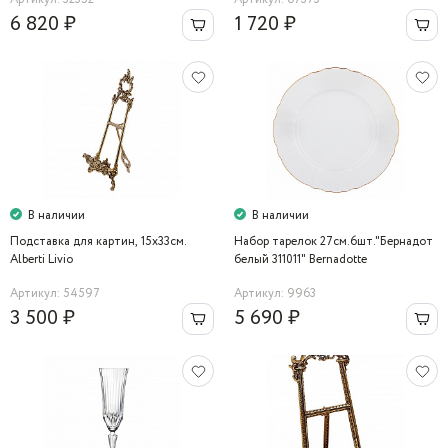
6 820 ₽
1 720 ₽
В наличии
В наличии
Подставка для картин, 15х33см.
Набор тарелок 27см.6шт."Бернадот
Alberti Livio
белый 311011" Bernadotte
Артикул: 54597
Артикул: 9963
3 500 ₽
5 690 ₽