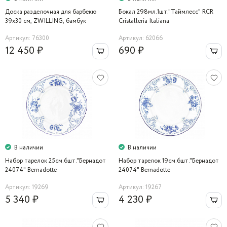
Доска разделочная для барбекю
Бокал 298мл.1шт."Таймлесс" RCR
39х30 см, ZWILLING, бамбук
Cristalleria Italiana
Артикул: 76300
Артикул: 62066
12 450 ₽
690 ₽
В наличии
В наличии
Набор тарелок 25см.6шт."Бернадот
Набор тарелок 19см.6шт."Бернадот
24074" Bernadotte
24074" Bernadotte
Артикул: 19269
Артикул: 19267
5 340 ₽
4 230 ₽