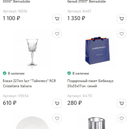
0000" Bernadotte
белый 311011" Bernadotte
Артикул: 16356
Артикул: 8467
1 100 ₽
1 350 ₽
В наличии
В наличии
Бокал 227мл.1шт."Таймлесс" RCR
Подарочный пакет Бибихауз
Cristalleria Italiana
35х35х17см. синий
Артикул: 59054
Артикул: 84713
610 ₽
280 ₽