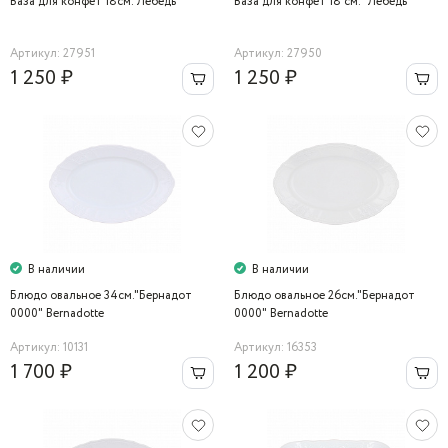
Ваза для конфет 18cм."Лебедь"
Ваза для конфет 18 cм. "Лебедь "
Артикул: 27951
Артикул: 27950
1 250 ₽
1 250 ₽
В наличии
В наличии
Блюдо овальное 34см."Бернадот
Блюдо овальное 26см."Бернадот
0000" Bernadotte
0000" Bernadotte
Артикул: 10131
Артикул: 16353
1 700 ₽
1 200 ₽