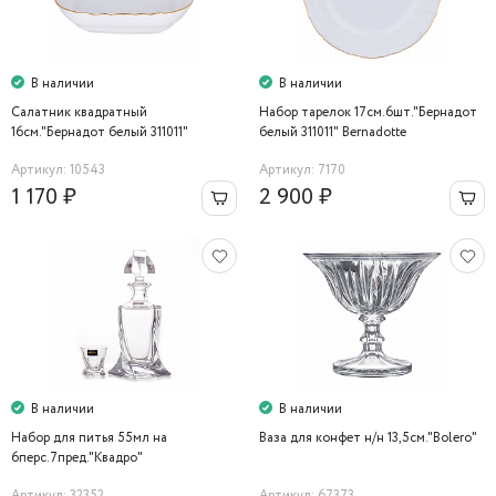
В наличии
В наличии
Салатник квадратный
Набор тарелок 17см.6шт."Бернадот
16см."Бернадот белый 311011"
белый 311011" Bernadotte
Bernadotte
Артикул: 10543
Артикул: 7170
1 170 ₽
2 900 ₽
В наличии
В наличии
Набор для питья 55мл на
Ваза для конфет н/н 13,5см."Bolero"
6перс.7пред."Квадро"
Артикул: 32352
Артикул: 67373