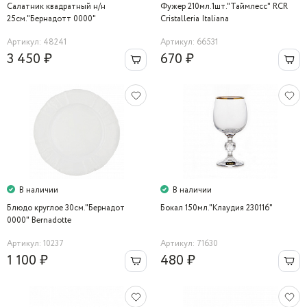
Салатник квадратный н/н
Фужер 210мл.1шт."Таймлесс" RCR
25см."Бернадотт 0000"
Cristalleria Italiana
Артикул: 48241
Артикул: 66531
3 450 ₽
670 ₽
В наличии
В наличии
Блюдо круглое 30см."Бернадот
Бокал 150мл."Клаудия 230116"
0000" Bernadotte
Артикул: 10237
Артикул: 71630
1 100 ₽
480 ₽