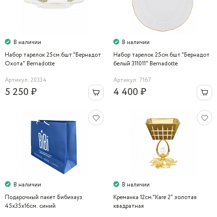
В наличии
В наличии
Набор тарелок 25см.6шт."Бернадот
Набор тарелок 25см.6шт."Бернадот
Охота" Bernadotte
белый 311011" Bernadotte
Артикул: 20334
Артикул: 7167
5 250 ₽
4 400 ₽
В наличии
В наличии
Подарочный пакет Бибихауз
Креманка 12см."Kare 2" золотая
45х35х16см. синий
квадратная