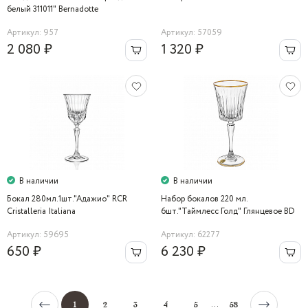
белый 311011" Bernadotte
Артикул: 957
Артикул: 57059
2 080 ₽
1 320 ₽
В наличии
В наличии
Бокал 280мл.1шт."Адажио" RCR
Набор бокалов 220 мл.
Cristalleria Italiana
6шт."Таймлесс Голд" Глянцевое BD
Артикул: 59695
Артикул: 62277
650 ₽
6 230 ₽
...
1
2
3
4
5
58