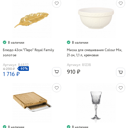
В наличии
В наличии
Блюдо 43см."Перо" Royal Family
Миска для смешивания Colour Mix,
золотое
21 см, 1,1 л, кремовая
Артикул: 84852
Артикул: 81238
60%
4 290 ₽
910 ₽
1 716 ₽
В наличии
В наличии