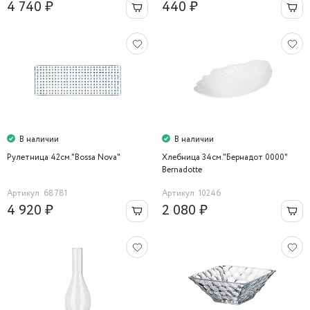
4 740 ₽
440 ₽
В наличии
В наличии
Рулетница 42см."Bossa Nova"
Хлебница 34см."Бернадот 0000"
Bernadotte
Артикул: 68781
Артикул: 10246
4 920 ₽
2 080 ₽