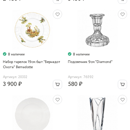
В наличии
В наличии
Набор тарелок 19см.6шт."Бернадот
Подсвечник 9см."Diamond"
Охота" Bernadotte
Артикул: 20332
Артикул: 76592
3 900 ₽
580 ₽