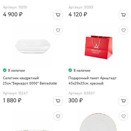
Bernadotte
Cristalleria Italiana
Артикул: 10319
Артикул: 51395
4 900 ₽
4 120 ₽
В наличии
В наличии
Салатник квадратный
Подарочный пакет Арнштадт
25см."Бернадот 0000" Bernadotte
45х29х35см. красный
Артикул: 10247
Артикул: 85807
1 880 ₽
300 ₽