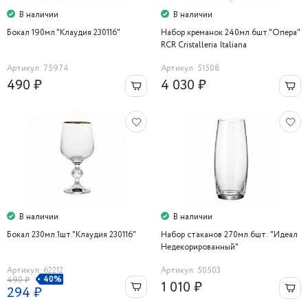
В наличии
В наличии
Бокал 190мл."Клаудия 230116"
Набор креманок 240мл.6шт."Опера"
RCR Cristalleria Italiana
Артикул: 75974
Артикул: 51508
490 ₽
4 030 ₽
В наличии
В наличии
Бокал 230мл.1шт."Клаудия 230116"
Набор стаканов 270мл.6шт. "Идеал
Недекорированный"
Артикул: 62212
Артикул: 50503
40%
490 ₽
1 010 ₽
294 ₽