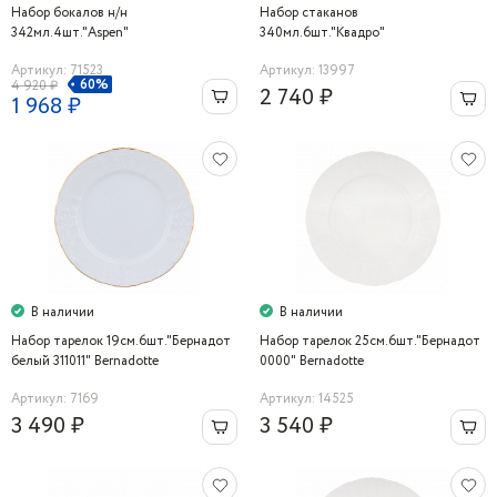
Набор бокалов н/н
Набор стаканов
342мл.4шт."Aspen"
340мл.6шт."Квадро"
Артикул: 71523
Артикул: 13997
60%
4 920 ₽
2 740 ₽
1 968 ₽
В наличии
В наличии
Набор тарелок 19см.6шт."Бернадот
Набор тарелок 25см.6шт."Бернадот
белый 311011" Bernadotte
0000" Bernadotte
Артикул: 7169
Артикул: 14525
3 490 ₽
3 540 ₽