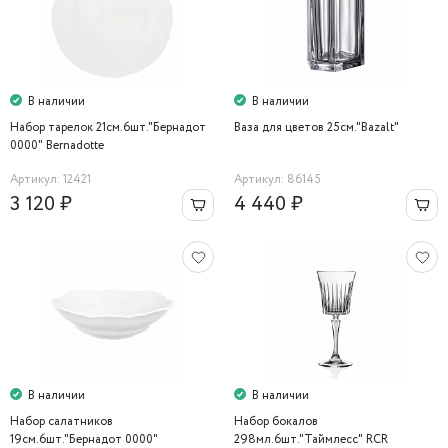
В наличии
В наличии
Набор тарелок 21см.6шт."Бернадот
Ваза для цветов 25см."Bazalt"
0000" Bernadotte
Артикул: 12421
Артикул: 86145
3 120 ₽
4 440 ₽
В наличии
В наличии
Набор салатников
Набор бокалов
19см.6шт."Бернадот 0000"
298мл.6шт."Таймлесс" RCR