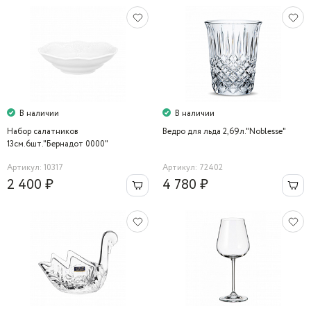
В наличии
В наличии
Набор салатников
Ведро для льда 2,69л."Noblesse"
13см.6шт."Бернадот 0000"
Bernadotte
Артикул: 10317
Артикул: 72402
2 400 ₽
4 780 ₽