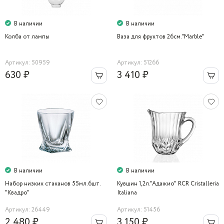
В наличии
В наличии
Колба от лампы
Ваза для фруктов 26см."Marble"
Артикул: 50959
Артикул: 51266
630 ₽
3 410 ₽
В наличии
В наличии
Набор низких стаканов 55мл.6шт.
Кувшин 1,2л."Адажио" RCR Cristalleria
"Квадро"
Italiana
Артикул: 26449
Артикул: 51456
2 480 ₽
3 150 ₽