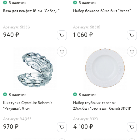
В наличии
В наличии
Ваза для конфет 18 cм. "Лебедь "
Набор бокалов 60мл.6шт."Ardea"
Артикул: 61558
Артикул: 68516
940 ₽
1 060 ₽
В наличии
В наличии
Шкатулка Crystalite Bohemia
Набор глубоких тарелок
"Ракушка", 9 см
23см.6шт."Бернадот белый 311011"
Bernadotte
Артикул: 84955
Артикул: 8323
970 ₽
4 100 ₽