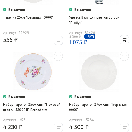
В наличии
В наличии
Тарелка 25см "Бернадот 0000"
Уценка.Ваза для цветов 35,5cм
"Глобус"
Артикул: 55929
Артикул: 83426
75%
4 300 ₽
555 ₽
1 075 ₽
В наличии
В наличии
Набор тарелок 25см.6шт."Полевой
Набор тарелок 27см.6шт "Бернадот
цветок 5309011" Bernadotte
0000"
Артикул: 1625
Артикул: 15264
4 230 ₽
4 500 ₽