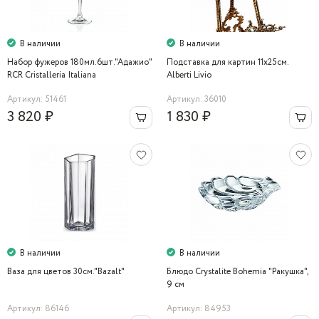
В наличии
В наличии
Набор фужеров 180мл.6шт."Адажио"
Подставка для картин 11х25см.
RCR Cristalleria Italiana
Alberti Livio
Артикул: 51461
Артикул: 36010
3 820 ₽
1 830 ₽
В наличии
В наличии
Ваза для цветов 30см."Bazalt"
Блюдо Crystalite Bohemia "Ракушка",
9 см
Артикул: 86146
Артикул: 84953