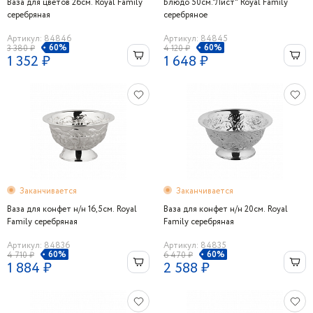
Ваза для цветов 26см. Royal Family
Блюдо 50см."Лист" Royal Family
серебряная
серебряное
Артикул: 84846
Артикул: 84845
60%
60%
3 380 ₽
4 120 ₽
1 352 ₽
1 648 ₽
Заканчивается
Заканчивается
Ваза для конфет н/н 16,5см. Royal
Ваза для конфет н/н 20см. Royal
Family серебряная
Family серебряная
Артикул: 84836
Артикул: 84835
60%
60%
4 710 ₽
6 470 ₽
1 884 ₽
2 588 ₽