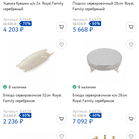
Уценка.Кувшин н/н 2л. Royal Family
Поднос сервировочный 28см. Royal
серебряный
Family серебряный
Артикул: 87048
Артикул: 84859
70%
60%
14 010 ₽
14 170 ₽
4 203 ₽
5 668 ₽
В наличии
В наличии
Блюдо сервировочное 52см. Royal
Блюдо сервировочное н/н 28см.
Family серебряное
Royal Family серебряное
Артикул: 84858
Артикул: 84856
60%
60%
5 590 ₽
17 730 ₽
2 236 ₽
7 092 ₽