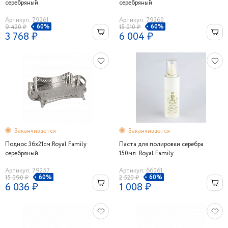
серебряный
серебряный
Артикул: 79261
Артикул: 79260
60%
60%
9 420 ₽
15 010 ₽
3 768 ₽
6 004 ₽
Заканчивается
Заканчивается
Поднос 36x21см.Royal Family
Паста для полировки серебра
серебряный
150мл. Royal Family
Артикул: 79257
Артикул: 66061
60%
60%
15 090 ₽
2 520 ₽
6 036 ₽
1 008 ₽