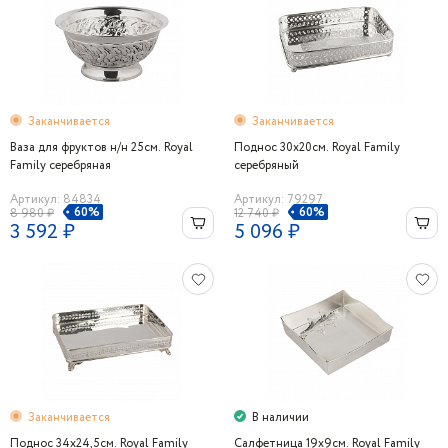
Заканчивается
Заканчивается
Ваза для фруктов н/н 25см. Royal
Поднос 30x20см. Royal Family
Family серебряная
серебряный
Артикул: 84834
Артикул: 79297
60%
60%
8 980 ₽
12 740 ₽
3 592 ₽
5 096 ₽
Заканчивается
В наличии
Поднос 34x24,5см. Royal Family
Салфетница 19х9см. Royal Family