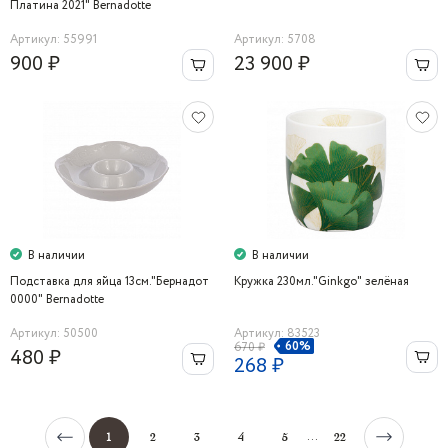
Платина 2021" Bernadotte
Артикул: 55991
Артикул: 5708
900 ₽
23 900 ₽
В наличии
В наличии
Подставка для яйца 13см."Бернадот
Кружка 230мл."Ginkgo" зелёная
0000" Bernadotte
Артикул: 50500
Артикул: 83523
60%
670 ₽
480 ₽
268 ₽
...
1
2
3
4
5
22