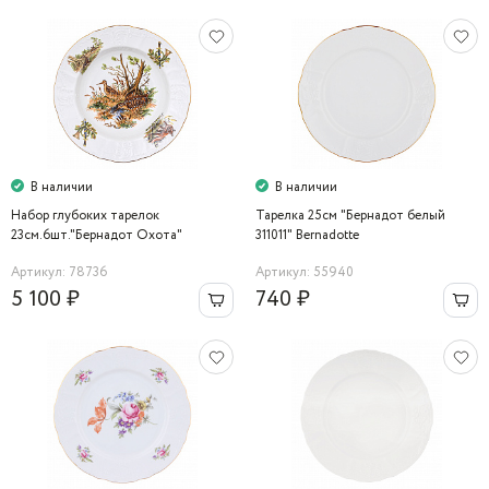
В наличии
В наличии
Набор глубоких тарелок
Тарелка 25см "Бернадот белый
23см.6шт."Бернадот Охота"
311011" Bernadotte
Bernadotte
Артикул: 78736
Артикул: 55940
5 100 ₽
740 ₽