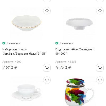
В наличии
В наличии
Набор салатников
Поднос н/н 40см."Бернадотт
13см.6шт."Бернадот белый 311011"
0011000"
Bernadotte
Артикул: 4200
Артикул: 48253
2 810 ₽
4 250 ₽