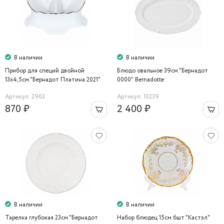
В наличии
В наличии
Прибор для специй двойной
Блюдо овальное 39см."Бернадот
13х4,5см."Бернадот Платина 2021"
0000" Bernadotte
Bernadotte
Артикул: 2963
Артикул: 10239
870 ₽
2 400 ₽
В наличии
В наличии
Тарелка глубокая 23см."Бернадот
Набор блюдец 15см.6шт."Кастэл"