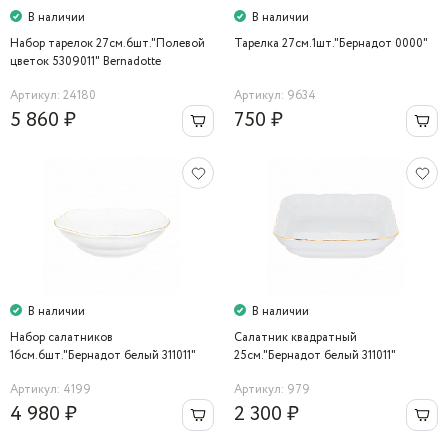
В наличии
В наличии
Набор тарелок 27см.6шт."Полевой
Тарелка 27см.1шт."Бернадот 0000"
цветок 5309011" Bernadotte
Артикул: 24180
Артикул: 9634
5 860 ₽
750 ₽
В наличии
В наличии
Набор салатников
Салатник квадратный
16см.6шт."Бернадот белый 311011"
25см."Бернадот белый 311011"
Bernadotte
Bernadotte
Артикул: 4199
Артикул: 979
4 980 ₽
2 300 ₽