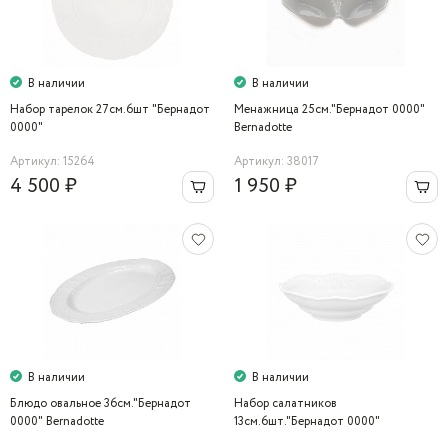
В наличии
В наличии
Набор тарелок 27см.6шт "Бернадот
Менажница 25см."Бернадот 0000"
0000"
Bernadotte
Артикул: 15264
Артикул: 38017
4 500 ₽
1 950 ₽
В наличии
В наличии
Блюдо овальное 36см."Бернадот
Набор салатников
0000" Bernadotte
13см.6шт."Бернадот 0000"
Bernadotte