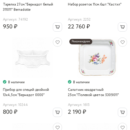
Тарелка 27см."Бернадот белый
Набор розеток 11см.6шт."Кастэл"
311011" Bernadotte
Артикул: 74192
Артикул: 2252
950 ₽
22 760 ₽
Рекомендуем
В наличии
В наличии
Прибор для специй двойной
Салатник квадратный
13x4,5см."Бернадот 0000"
25см."Полевой цветок 5309011"
Bernadotte
Артикул: 10244
Артикул: 1615
800 ₽
2 190 ₽