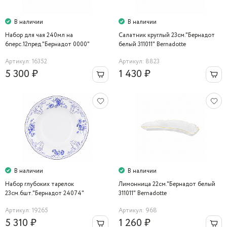
В наличии
В наличии
Набор для чая 240мл на
Салатник круглый 23см."Бернадот
6перс.12пред."Бернадот 0000"
белый 311011" Bernadotte
Bernadotte
Артикул: 16352
Артикул: 8823
5 300 ₽
1 430 ₽
В наличии
В наличии
Набор глубоких тарелок
Лимонница 22см."Бернадот белый
23см.6шт."Бернадот 24074"
311011" Bernadotte
Bernadotte
Артикул: 19265
Артикул: 968
5 310 ₽
1 260 ₽