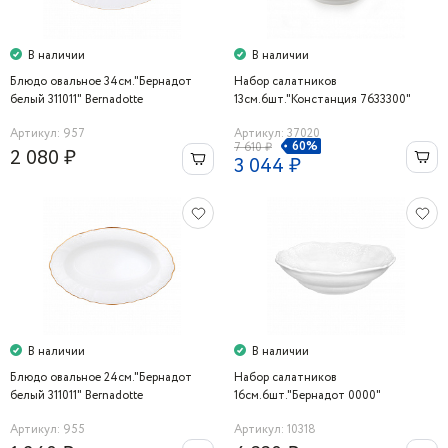
В наличии
В наличии
Блюдо овальное 34см."Бернадот
Набор салатников
белый 311011" Bernadotte
13см.6шт."Констанция 7633300"
Thun
Артикул: 957
Артикул: 37020
60%
7 610 ₽
2 080 ₽
3 044 ₽
В наличии
В наличии
Блюдо овальное 24см."Бернадот
Набор салатников
белый 311011" Bernadotte
16см.6шт."Бернадот 0000"
Bernadotte
Артикул: 955
Артикул: 10318