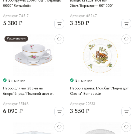
Набор кружек 250мл.6шт."Бернадот
Блюдо квадратное н/н
0000" Bernadotte
26см."Бернадотт 0011000"
Артикул: 74517
Артикул: 48247
5 380 ₽
3 350 ₽
Рекомендуем
В наличии
В наличии
Набор для чая 205мл на
Набор тарелок 17см.6шт."Бернадот
6перс.12пред."Полевой цветок
Охота" Bernadotte
5309011" Bernadotte
Артикул: 35148
Артикул: 20333
6 090 ₽
3 550 ₽