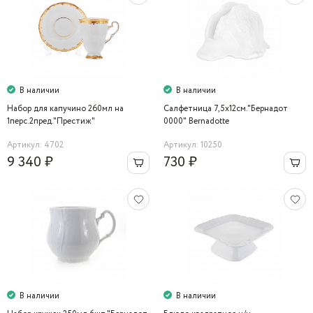
В наличии
В наличии
Набор для капучино 260мл на
Салфетница 7,5х12см."Бернадот
1перс.2пред."Престиж"
0000" Bernadotte
Артикул: 4702
Артикул: 10250
9 340 ₽
730 ₽
В наличии
В наличии