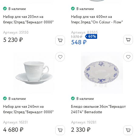
В наличии
В наличии
Набор для чая 205мл на
Набор для чая 400мл на
6перс.12пред."Бернадот 0000"
1перс.3пред."On Colour - Flow"
Bernadotte
Артикул: 35150
Артикул: 83505
60%
1 370 ₽
5 230 ₽
548 ₽
В наличии
В наличии
Набор для чая 240мл на
Блюдо овальное 36см."Бернадот
6перс.12пред."Бернадот 0000"
24074" Bernadotte
Bernadotte
Артикул: 16351
Артикул: 19281
4 680 ₽
2 330 ₽