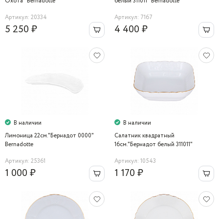
Охота" Bernadotte
белый 311011" Bernadotte
Артикул: 20334
Артикул: 7167
5 250 ₽
4 400 ₽
В наличии
В наличии
Лимоница 22см."Бернадот 0000"
Салатник квадратный
Bernadotte
16см."Бернадот белый 311011"
Bernadotte
Артикул: 25361
Артикул: 10543
1 000 ₽
1 170 ₽