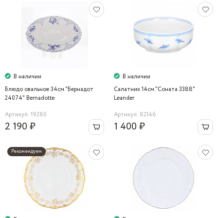
В наличии
В наличии
Блюдо овальное 34см."Бернадот
Салатник 14см."Соната 3388"
24074" Bernadotte
Leander
Артикул: 19280
Артикул: 82146
2 190 ₽
1 400 ₽
Рекомендуем