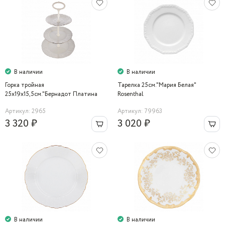
В наличии
В наличии
Горка тройная
Тарелка 25см."Мария Белая"
25х19х15,5см."Бернадот Платина
Rosenthal
2021" Bernadotte
Артикул: 2965
Артикул: 79963
3 320 ₽
3 020 ₽
В наличии
В наличии