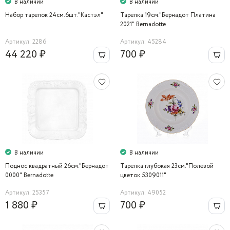
В наличии
В наличии
Набор тарелок 24см.6шт."Кастэл"
Тарелка 19см."Бернадот Платина
2021" Bernadotte
Артикул: 2286
Артикул: 45284
44 220 ₽
700 ₽
В наличии
В наличии
Поднос квадратный 26см."Бернадот
Тарелка глубокая 23см."Полевой
0000" Bernadotte
цветок 5309011"
Артикул: 25357
Артикул: 49052
1 880 ₽
700 ₽