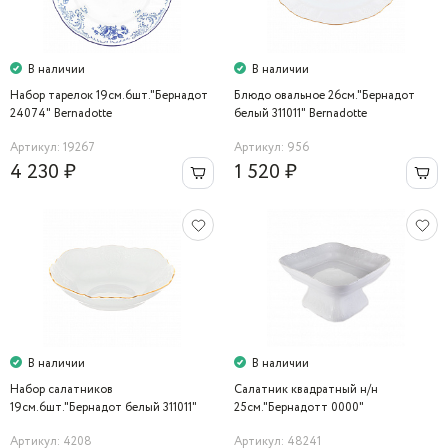
В наличии
В наличии
Набор тарелок 19см.6шт."Бернадот
Блюдо овальное 26см."Бернадот
24074" Bernadotte
белый 311011" Bernadotte
Артикул: 19267
Артикул: 956
4 230 ₽
1 520 ₽
В наличии
В наличии
Набор салатников
Салатник квадратный н/н
19см.6шт."Бернадот белый 311011"
25см."Бернадотт 0000"
Bernadotte
Артикул: 4208
Артикул: 48241