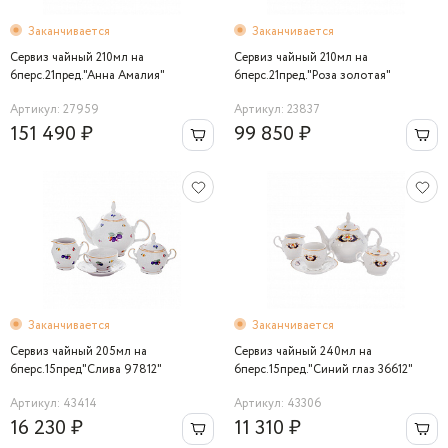
Заканчивается
Заканчивается
Сервиз чайный 210мл на
Сервиз чайный 210мл на
6перс.21пред."Анна Амалия"
6перс.21пред."Роза золотая"
подарочный 19см
Артикул: 27959
Артикул: 23837
151 490 ₽
99 850 ₽
Заканчивается
Заканчивается
Сервиз чайный 205мл на
Сервиз чайный 240мл на
6перс.15пред"Слива 97812"
6перс.15пред."Синий глаз 36612"
Bernadotte
Bernadotte
Артикул: 43414
Артикул: 43306
16 230 ₽
11 310 ₽