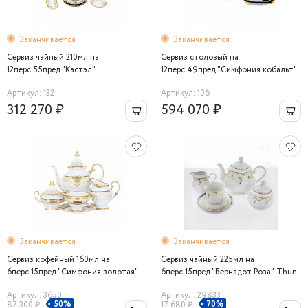
Заканчивается
Заканчивается
Сервиз чайный 210мл на
Сервиз столовый на
12перс.55пред."Кастэл"
12перс.49пред."Симфония кобальт"
Артикул: 132
Артикул: 106
312 270 ₽
594 070 ₽
Заканчивается
Заканчивается
Сервиз кофейный 160мл на
Сервиз чайный 225мл на
6перс.15пред."Симфония золотая"
6перс.15пред."Бернадот Роза" Thun
Артикул: 3650
Артикул: 29833
50%
70%
87 300 ₽
17 680 ₽