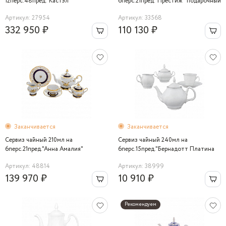
12перс.48пред."Кастэл"
6перс.21пред."Престиж" подарочный
19см
Артикул: 27954
Артикул: 33568
332 950 ₽
110 130 ₽
Заканчивается
Заканчивается
Сервиз чайный 210мл на
Сервиз чайный 240мл на
6перс.21пред."Анна Амалия"
6перс.15пред."Бернадотт Платина
2021" Bernadotte
Артикул: 48814
Артикул: 38999
139 970 ₽
10 910 ₽
Рекомендуем