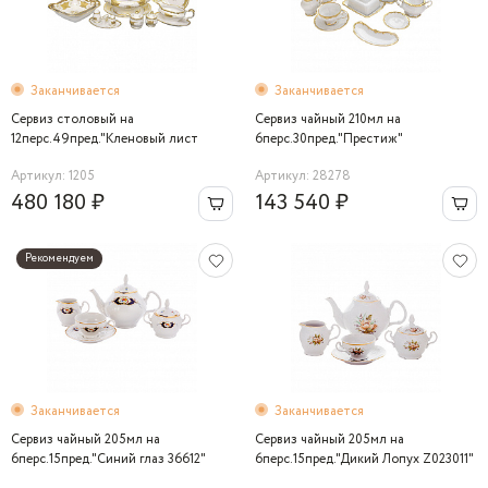
Заканчивается
Заканчивается
Сервиз столовый на
Сервиз чайный 210мл на
12перс.49пред."Кленовый лист
6перс.30пред."Престиж"
белый"
Артикул: 1205
Артикул: 28278
480 180 ₽
143 540 ₽
Рекомендуем
Заканчивается
Заканчивается
Сервиз чайный 205мл на
Сервиз чайный 205мл на
6перс.15пред."Синий глаз 36612"
6перс.15пред."Дикий Лопух Z023011"
Bernadotte
Bernadotte