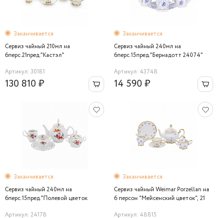
Заканчивается
Заканчивается
Сервиз чайный 210мл на
Сервиз чайный 240мл на
6перс.21пред."Кастэл"
6перс.15пред."Бернадотт 24074"
Bernadotte
Артикул: 30181
Артикул: 43748
130 810 ₽
14 590 ₽
Заканчивается
Заканчивается
Сервиз чайный 240мл на
Сервиз чайный Weimar Porzellan на
6перс.15пред."Полевой цветок
6 персон "Мейсенский цветок", 21
5309011" Bernadotte
предмет
Артикул: 24178
Артикул: 48815