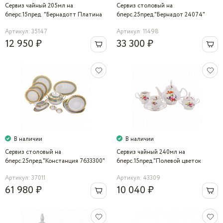
Сервиз чайный 205мл на
Сервиз столовый на
6перс.15пред. "Бернадотт Платина
6перс.25пред."Бернадот 24074"
2021"
Bernadotte
Артикул: 35147
Артикул: 11498
12 950 ₽
33 300 ₽
В наличии
В наличии
Сервиз столовый на
Сервиз чайный 240мл на
6перс.25пред."Констанция 7633300"
6перс.15пред."Полевой цветок
Thun
5309011"
Артикул: 37011
Артикул: 43309
61 980 ₽
10 040 ₽