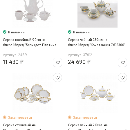
В наличии
В наличии
Сервиз кофейный 90мл на
Сервиз чайный 230мл на
6перс.15пред."Бернадот Платина
6перс.15пред."Констанция 7633300"
2021" Bernadotte
Thun
Артикул: 2489
Артикул: 37012
11 430 ₽
24 690 ₽
Заканчивается
Заканчивается
Сервиз столовый на
Сервиз чайный 210мл. на