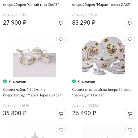
6перс.25пред."Синий глаз 36612"
6перс.25пред."Мария Тереза 2752"
Bernadotte
Артикул: 1715
Артикул: 56312
27 900 ₽
83 290 ₽
В наличии
В наличии
Сервиз чайный 200мл на
Сервиз столовый на 6перс.25пред
6перс.15пред."Мария Тереза 2752"
"Бернадот Охота"
Артикул: 56310
Артикул: 20325
35 800 ₽
26 490 ₽