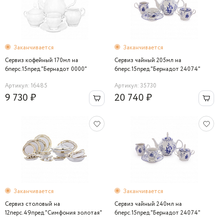
Заканчивается
Заканчивается
Сервиз кофейный 170мл на
Сервиз чайный 205мл на
6перс.15пред."Бернадот 0000"
6перс.15пред."Бернадот 24074"
Bernadotte
Bernadotte
Артикул: 16485
Артикул: 35730
9 730 ₽
20 740 ₽
Заканчивается
Заканчивается
Сервиз столовый на
Сервиз чайный 240мл на
12перс.49пред."Симфония золотая"
6перс.15пред."Бернадот 24074"