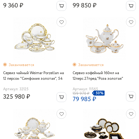
9 360 ₽
99 850 ₽
Заканчивается
Заканчивается
Сервиз чайный Weimar Porzellan на
Сервиз кофейный 160мл на
12 персон "Симфония золотая", 54
12перс.27пред."Роза золотая"
предмета
Артикул: 32125
Артикул: 11565
50%
159 970 ₽
325 980 ₽
79 985 ₽