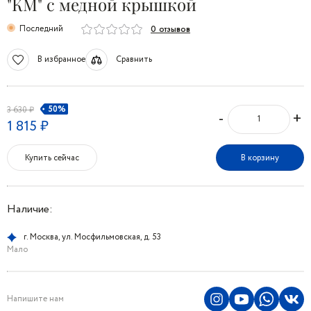
"КМ" с медной крышкой
Последний
0 отзывов
В избранное
Сравнить
50%
3 630 ₽
-
+
1 815 ₽
Купить сейчас
В корзину
Наличие:
г. Москва, ул. Мосфильмовская, д. 53
Мало
Напишите нам