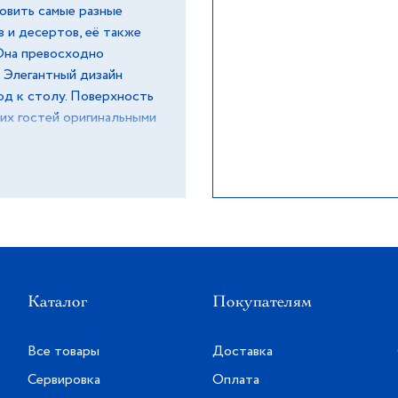
овить самые разные
 и десертов, её также
 Она превосходно
. Элегантный дизайн
юд к столу. Поверхность
их гостей оригинальными
форме Staub. Посуда
одержит свинца!
олновой печи, может
вать на открытом огне.
тавить керамическую
уховку. Чтобы не
 в посудомоечной
рх дном.
Каталог
Покупателям
Все товары
Доставка
Сервировка
Оплата