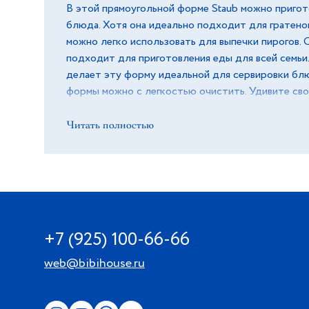
В этой прямоугольной форме Staub можно пригот
блюда. Хотя она идеально подходит для гратенов
можно легко использовать для выпечки пирогов.
подходит для приготовления еды для всей семьи
делает эту форму идеальной для сервировки бл
формы можно с легкостью очистить. Удивите сво
блюдами, приготовленными в этой керамической 
изготовлена из керамики, покрытой эмалью. Не с
Читать полностью
Подходит для использования в духовке и микров
использоваться для сервировки. Нельзя использо
Можно помещать в морозильную камеру, но не с
посуду из морозильной камеры сразу в горячую д
обжечься, пользуйтесь прихватками. Можно мыть
машине или вручную, используя губку. Сушить вве
+7 (925) 100-66-66
web@bibihouse.ru