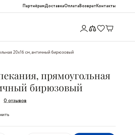
Партнёрам
Доставка
Оплата
Возврат
Контакты
ольная 20х16 см, античный бирюзовый
пекания, прямоугольная
тичный бирюзовый
0 отзывов
нить