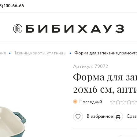
5) 100-66-66
ния
Тажины, кокоты, утятницы
Форма для запекания, прямоуг
Артикул: 79072
Форма для за
20х16 см, ан
Последний
В избранное
Срав