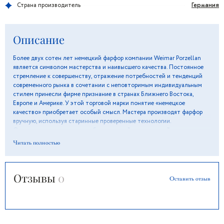
Германия
Страна производитель
Описание
Более двух сотен лет немецкий фарфор компании Weimar Porzellan
является символом мастерства и наивысшего качества. Постоянное
стремление к совершенству, отражение потребностей и тенденций
современного рынка в сочетании с неповторимым индивидуальным
стилем принесли фирме признание в странах Ближнего Востока,
Европе и Америке. У этой торговой марки понятие «немецкое
качество» приобретает особый смысл. Мастера производят фарфор
вручную, используя старинные проверенные технологии.
Оригинальные орнаменты и белоснежный цвет изделий подарят
ощущение вкуса и элегантности, а особая глазурь поможет сохранить
Читать полностью
блеск и отличное состояние долгие годы.
Отзывы
0
Оставить отзыв