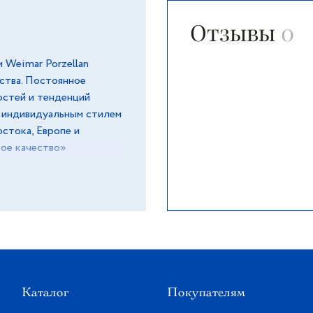
Отзывы
0
 Weimar Porzellan
ества. Постоянное
остей и тенденций
м индивидуальным стилем
стока, Европе и
кое качество»
т фарфор вручную,
Оригинальные орнаменты
куса и элегантности, а
чное состояние долгие
Каталог
Покупателям