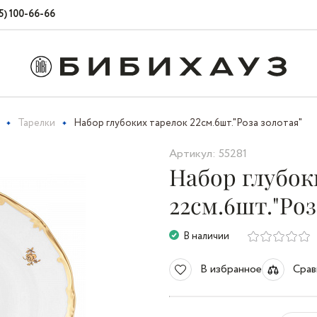
5) 100-66-66
Тарелки
Набор глубоких тарелок 22см.6шт."Роза золотая"
Артикул: 55281
Набор глубок
22см.6шт."Роз
В наличии
В избранное
Срав