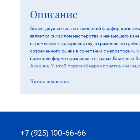
Описание
Более двух сотен лет немецкий фарфор компании
является символом мастерства и наивысшего кач
стремление к совершенству, отражение потребн
современного рынка в сочетании с неповторимы
принесли фирме признание в странах Ближнего Во
Америке. У этой торговой марки понятие «немец
приобретает особый смысл. Мастера производя
используя старинные проверенные технологии. 
Читать полностью
и белоснежный цвет изделий подарят ощущение в
особая глазурь поможет сохранить блеск и отли
годы.
+7 (925) 100-66-66