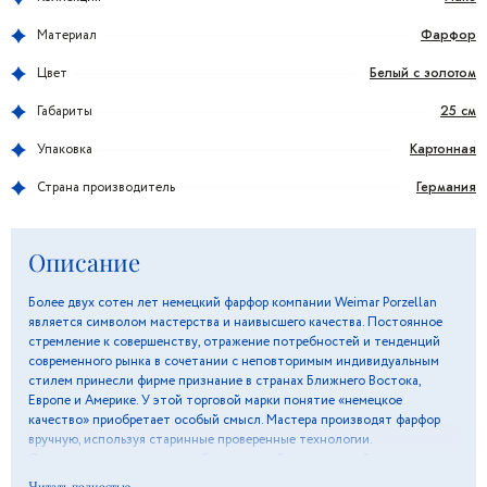
Фарфор
Материал
Белый с золотом
Цвет
25 см
Габариты
Картонная
Упаковка
Германия
Страна производитель
Описание
Более двух сотен лет немецкий фарфор компании Weimar Porzellan
является символом мастерства и наивысшего качества. Постоянное
стремление к совершенству, отражение потребностей и тенденций
современного рынка в сочетании с неповторимым индивидуальным
стилем принесли фирме признание в странах Ближнего Востока,
Европе и Америке. У этой торговой марки понятие «немецкое
качество» приобретает особый смысл. Мастера производят фарфор
вручную, используя старинные проверенные технологии.
Оригинальные орнаменты и белоснежный цвет изделий подарят
ощущение вкуса и элегантности, а особая глазурь поможет сохранить
Читать полностью