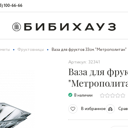
5) 100-66-66
дметы
Фруктовницы
Ваза для фруктов 33см. "Метрополитан"
Артикул: 32341
Ваза для фрук
"Метрополит
В наличии
В избранное
Срав