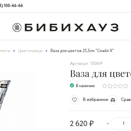
5) 100-66-66
дметы
Цветочницы
Ваза для цветов 25,5cм. "Смайл X"
Артикул: 15069
Ваза для цвет
В наличии
В избранное
Срав
2 620 ₽
-