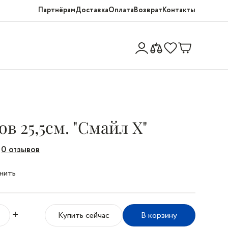
Партнёрам
Доставка
Оплата
Возврат
Контакты
ов 25,5cм. "Смайл X"
0 отзывов
нить
+
Купить сейчас
В корзину