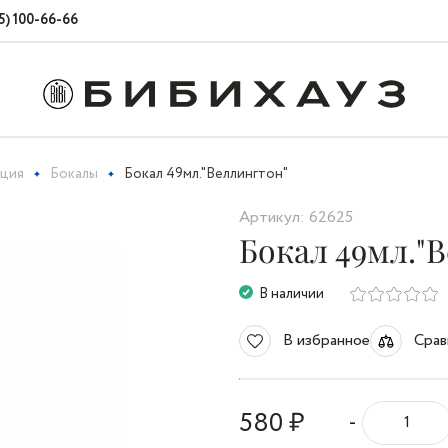
5) 100-66-66
кция
Бокалы
Бокал 49мл."Веллингтон"
Артикул: 62625
Бокал 49мл."
В наличии
В избранное
Срав
580 ₽
-