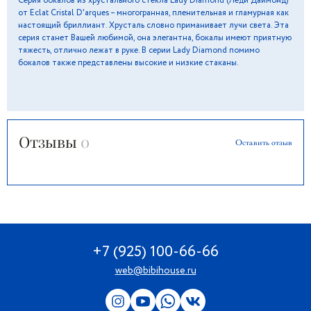
Серия бокалов из хрустального стекла Lady Diamond (Леди Даймонд)
от Eclat Cristal D'arques – многогранная, пленительная и гламурная как
настоящий бриллиант. Хрусталь словно приманивает лучи света. Эта
серия станет Вашей любимой, она элегантна, бокалы имеют приятную
тяжесть, отлично лежат в руке. В серии Lady Diamond помимо
бокалов также представлены высокие и низкие стаканы.
Отзывы
0
Оставить отзыв
+7 (925) 100-66-66
web@bibihouse.ru