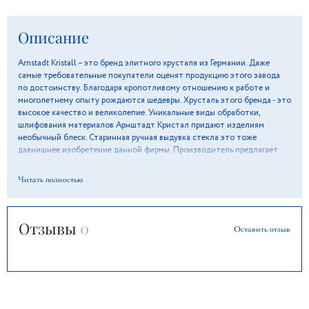
Описание
Arnstadt Kristall – это бренд элитного хрусталя из Германии. Даже
самые требовательные покупатели оценят продукцию этого завода
по достоинству. Благодаря кропотливому отношению к работе и
многолетнему опыту рождаются шедевры. Хрусталь этого бренда - это
высокое качество и великолепие. Уникальные виды обработки,
шлифования материалов Арнштадт Кристал придают изделиям
необычный блеск. Старинная ручная выдувка стекла это тоже
давнишнее изобретение данной фирмы. Производитель предлагает
широчайший ассортимент - вазы, кувшины, бокалы, фруктовницы и
другое. Много лет предприятие участвует в международных выставках
Читать полностью
и занимает призовые места. Применение на производстве
современных технологий придают посуде дополнительную
прочность.
Отзывы
0
Оставить отзыв