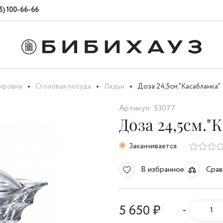
5) 100-66-66
вировки
Столовая посуда
Ладьи
Доза 24,5см."Касабланка"
Артикул: 53077
Доза 24,5см."
Заканчивается
В избранное
Срав
5 650 ₽
-