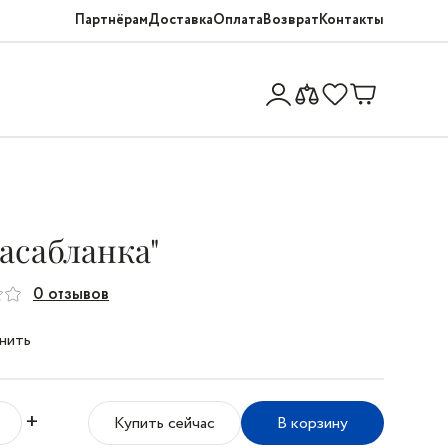
Партнёрам
Доставка
Оплата
Возврат
Контакты
Касабланка"
0 отзывов
нить
+
Купить сейчас
В корзину