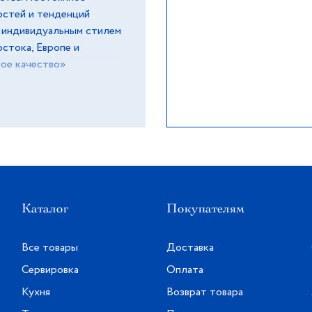
остей и тенденций
м индивидуальным стилем
стока, Европе и
кое качество»
т фарфор вручную,
Оригинальные орнаменты
куса и элегантности, а
чное состояние долгие
Каталог
Покупателям
Все товары
Доставка
Сервировка
Оплата
Кухня
Возврат товара