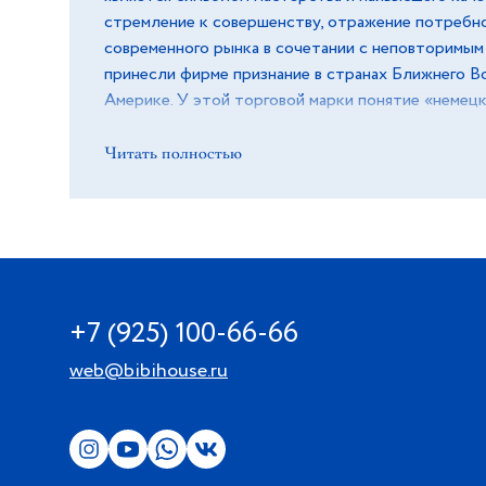
стремление к совершенству, отражение потребн
современного рынка в сочетании с неповторимы
принесли фирме признание в странах Ближнего Во
Америке. У этой торговой марки понятие «немец
приобретает особый смысл. Мастера производя
используя старинные проверенные технологии. 
Читать полностью
и белоснежный цвет изделий подарят ощущение в
особая глазурь поможет сохранить блеск и отли
годы.
+7 (925) 100-66-66
web@bibihouse.ru