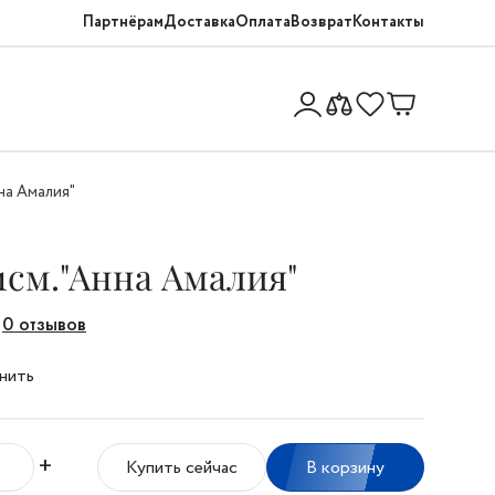
Партнёрам
Доставка
Оплата
Возврат
Контакты
на Амалия"
см."Анна Амалия"
0 отзывов
нить
+
Купить сейчас
В корзину