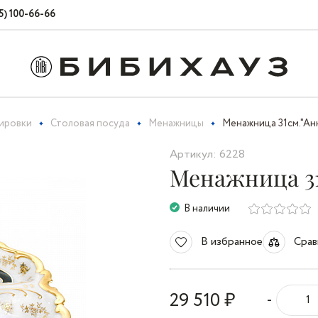
5) 100-66-66
вировки
Столовая посуда
Менажницы
Менажница 31см."Ан
Артикул: 6228
Менажница 31
В наличии
В избранное
Срав
29 510 ₽
-