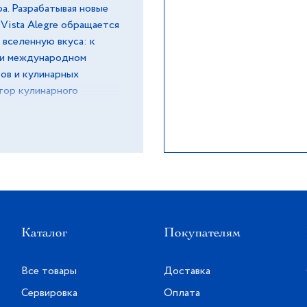
а. Разрабатывая новые
 Vista Alegre обращается
 вселенную вкуса: к
 и международном
ров и кулинарных
тор кулинарного
 Португальской академии
книг, а также
остью. Кулинарный
льным шеф-поваром в 5-
idien и Marriott),
ия Penhas Douradas),
л в состав
сте с некоторыми из
Каталог
Покупателям
едними предприятиями
е и кухня Ноттинг-Хилл
Все товары
Доставка
Сервировка
Оплата