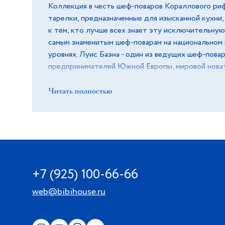
Коллекция в честь шеф-поваров Кораллового риф
тарелки, предназначенные для изысканной кухни,
к тем, кто лучше всех знает эту исключительную
самым знаменитым шеф-поварам на национальном
уровнях. Луис Баэна - один из ведущих шеф-пова
предпринимателей Южной Европы, мировой нова
искусства 21 века. Он является почетным членом
гастрономии, автором и соавтором 16 кулинарных 
Читать полностью
востребованной телевизионной и медийной личн
«человек эпохи возрождения». Он был исполните
звездочных гостиничных сетях (Hilton, Westin, Mér
создавал продукты для гурманов (продукты питан
широко читал лекции на кулинарные темы и входи
международного жюри кулинарных конкурсов вме
+7 (925) 100-66-66
самых знаменитых шеф-поваров в мире. Его посл
были знаменитый ресторан Manifesto в Лиссабон
web@bibihouse.ru
в Лондоне.