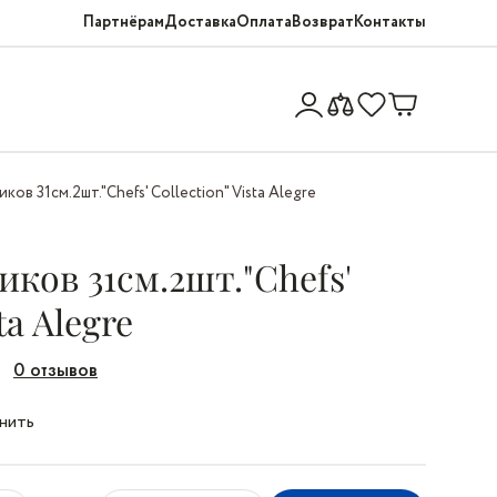
Партнёрам
Доставка
Оплата
Возврат
Контакты
ов 31см.2шт."Chefs' Collection" Vista Alegre
ков 31см.2шт."Chefs'
ta Alegre
0 отзывов
нить