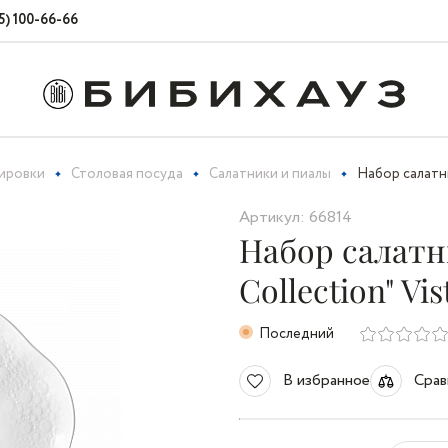
5) 100-66-66
вировки
Столовая посуда
Салатники и пиалы
Набор салатник
Артикул: 66814
Набор салатни
Collection" Vis
Последний
В избранное
Срав