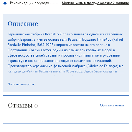
Можно мыть в посудомоечной машине
Рекомендации по уходу
Описание
Керамическая фабрика Bordallo Pinheiro является одной из старейших
фабрик Европы, а имя ее основателя Рафаэля Бордало Пинейро (Rafael
Bordallo Pinheiro, 1864-1905) широко известно на его родине в
Португалии. Он считается одним из самых влиятельных людей в
сфере искусства своей страны и прославился талантом в рисовании
карикатур и создании запоминающихся керамических изделий.
Производство керамики на фаянсовой фабрике (Fábrica de Faianças) в г.
Калдаш-да-Раи́нья, Рафаэль начал в 1884 году. Здесь были созданы
сотни керамических моделей непревзойденного качества и
художественной ценности. За основу брались местные традиции
Читать полностью
производства керамических изделий и образцы старых мастеров,
которые передавали свои знания подмастерьям и ученикам. Бренд
Bordallo Pinheiro знаменит и в наши дни, а наследие уникального
Отзывы
0
стиля с более чем столетней историей по-прежнему вдохновляет
Оставить отзыв
современных мастеров и художников. Капуста более ста лет является
стимулом для творчества и источником вдохновения керамистов
знаменитой фабрики Bordallo Pinheiro. Этот мотив, используемый
португальскими мастерами с момента основания фабрики, поначалу
был знаком уважения к бедным слоям населения и вызовом богачам.