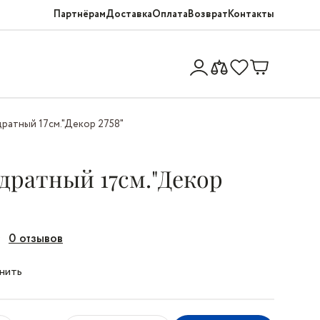
Партнёрам
Доставка
Оплата
Возврат
Контакты
дратный 17см."Декор 2758"
дратный 17см."Декор
0 отзывов
нить