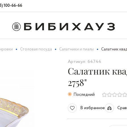
5) 100-66-66
вировки
Столовая посуда
Салатники и пиалы
Салатник ква
Артикул: 64744
Салатник ква
2758"
Последний
В избранное
Срав