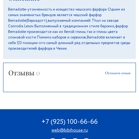
Bernadotte-утонченность и изящество чешского фарфора Одним из
самых знаменитых брендов является чешский фарфор
Bernadotte(Бернадотт),выпускаемый компанией Thun на заводе
Conrodia Lesov.Выполненный в традиционном стиле барокко,фарфор
Bernadotte производится как из белой глины,так и глины цвета
слоновой кости.Помимо наборов и сервизов,Bernadotte включает в
себя 123 позиции-это самый длинный ряд отдельных предметов среди
производителей фарфора в Чехии.
Отзывы
0
Оставить отзыв
+7 (925) 100-66-66
web@bibihouse.ru