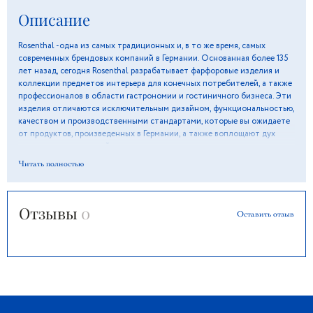
Описание
Rosenthal -одна из самых традиционных и, в то же время, самых
современных брендовых компаний в Германии. Основанная более 135
лет назад, сегодня Rosenthal разрабатывает фарфоровые изделия и
коллекции предметов интерьера для конечных потребителей, а также
профессионалов в области гастрономии и гостиничного бизнеса. Эти
изделия отличаются исключительным дизайном, функциональностью,
качеством и производственными стандартами, которые вы ожидаете
от продуктов, произведенных в Германии, а также воплощают дух
постоянных инноваций и творчества.
Читать полностью
Отзывы
0
Оставить отзыв