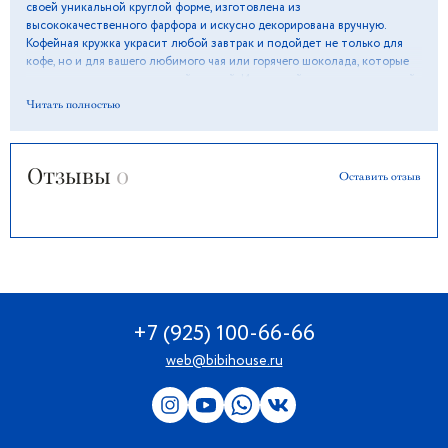
своей уникальной круглой форме, изготовлена из
высококачественного фарфора и искусно декорирована вручную.
Кофейная кружка украсит любой завтрак и подойдет не только для
кофе, но и для вашего любимого чая или горячего шоколада, которые
станут удовольствием с этой чашкой. Идеальный подарок для друзей
и семьи.
Читать полностью
Отзывы
0
Оставить отзыв
+7 (925) 100-66-66
web@bibihouse.ru