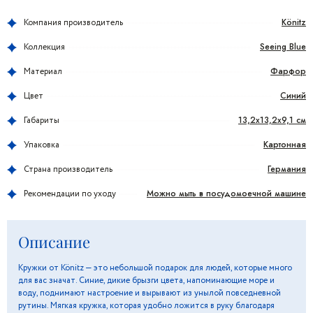
Könitz
Компания производитель
Seeing Blue
Коллекция
Фарфор
Материал
Синий
Цвет
13,2x13,2x9,1 см
Габариты
Картонная
Упаковка
Германия
Страна производитель
Можно мыть в посудомоечной машине
Рекомендации по уходу
Описание
Кружки от Könitz — это небольшой подарок для людей, которые много
для вас значат. Синие, дикие брызги цвета, напоминающие море и
воду, поднимают настроение и вырывают из унылой повседневной
рутины. Мягкая кружка, которая удобно ложится в руку благодаря