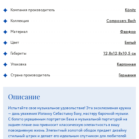
Könitz
Компания производитель
Composers Bach
Коллекция
Фарфор
Материал
Белый
Цвет
12,8x12,8x10,5 см
Габариты
Картонная
Упаковка
Германия
Страна производитель
Описание
Испытайте свое музыкальное удовольствие! Эта эксклюзивная кружка
— дань уважения Иоганну Себастьяну Баху, мастеру барочной музыки.
С богато украшенным портретом Баха и музыкальной партитурой на
заднем плане она привносит классическую элегантность в вашу
повседневную жизнь. Элегантный золотой ободок придает дизайну
стильный штрих и делает его идеальным спутником для любителей