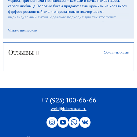
Червей, Принцем или Принцессой — каждый в семье найдет здесь
своего любимца. Золотые буквы придают этим кружкам из костяного
фарфора роскошный вид и очаровательно подчеркивают
индивидуальный титул. Идеально подходит для тех, кто хочет
насладиться утренним кофе или дневным чаем с ноткой
благородства.
Читать полностью
Отзывы
0
Оставить отзыв
+7 (925) 100-66-66
web@bibihouse.ru