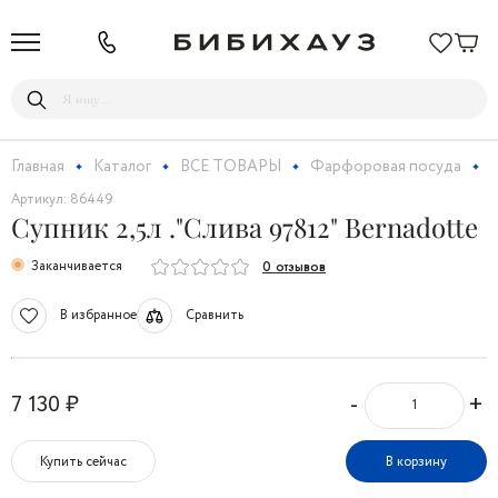
Главная
Каталог
ВСЕ ТОВАРЫ
Фарфоровая посуда
С
Артикул: 86449
Супник 2,5л ."Слива 97812" Bernadotte
Заканчивается
0 отзывов
В избранное
Сравнить
-
+
7 130 ₽
Купить сейчас
В корзину