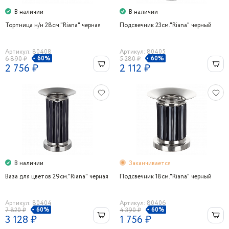
В наличии
В наличии
Тортница н/н 28см."Riana" черная
Подсвечник 23см."Riana" черный
Артикул: 80408
Артикул: 80405
60%
60%
6 890 ₽
5 280 ₽
2 756 ₽
2 112 ₽
В наличии
Заканчивается
Ваза для цветов 29см."Riana" черная
Подсвечник 18см."Riana" черный
Артикул: 80404
Артикул: 80406
60%
60%
7 820 ₽
4 390 ₽
3 128 ₽
1 756 ₽