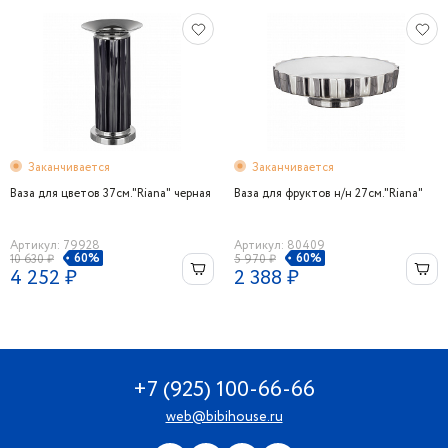
Заканчивается
Заканчивается
Ваза для цветов 37см."Riana" черная
Ваза для фруктов н/н 27см."Riana"
Артикул: 79928
Артикул: 80409
60%
60%
10 630 ₽
5 970 ₽
4 252 ₽
2 388 ₽
+7 (925) 100-66-66
web@bibihouse.ru