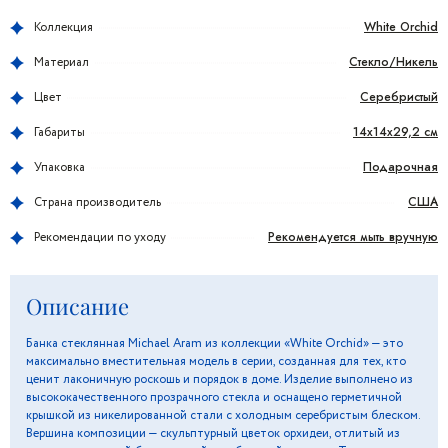
White Orchid
Коллекция
Стекло/Никель
Материал
Серебристый
Цвет
14x14x29,2 см
Габариты
Подарочная
Упаковка
США
Страна производитель
Рекомендуется мыть вручную
Рекомендации по уходу
Описание
Банка стеклянная Michael Aram из коллекции «White Orchid» — это
максимально вместительная модель в серии, созданная для тех, кто
ценит лаконичную роскошь и порядок в доме. Изделие выполнено из
высококачественного прозрачного стекла и оснащено герметичной
крышкой из никелированной стали с холодным серебристым блеском.
Вершина композиции — скульптурный цветок орхидеи, отлитый из