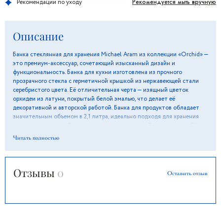
Рекомендуется мыть вручную
Рекомендации по уходу
Описание
Банка стеклянная для хранения Michael Aram из коллекции «Orchid» —
это премиум-аксессуар, сочетающий изысканный дизайн и
функциональность. Банка для кухни изготовлена из прочного
прозрачного стекла с герметичной крышкой из нержавеющей стали
серебристого цвета. Её отличительная черта — изящный цветок
орхидеи из латуни, покрытый белой эмалью, что делает её
декоративной и авторской работой. Банка для продуктов обладает
значительным объемом в 2,1 литра, идеально подходя для хранения
сыпучих круп, специй, меда, варенья или домашней консервации. Её
размеры (диаметр 14 см, высота 25,4 см) оптимальны для кухонных
Читать полностью
полок. Это не просто банка кухонная, а дизайнерская и элитная вещь,
которая украсит интерьер в стиле модерн, скандинавский стиль,
прованс или лофт, добавляя ноту натуральной эстетики. Красивая
Отзывы
0
банка станет изысканным подарочным решением для свадебного или
Оставить отзыв
праздничного события, включая новогодние праздники. Купить эту
коллекционную банку означает приобрести уникальный предмет для
себя или в подарок. Заказать банку Michael Aram можно в нашем
интернет-магазине.