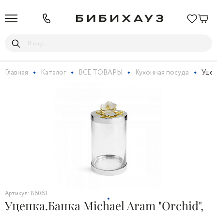
Главная
Каталог
ВСЕ ТОВАРЫ
Кухонная посуда
Уценк
Артикул: 86063
Уценка.Банка Michael Aram "Orchid",