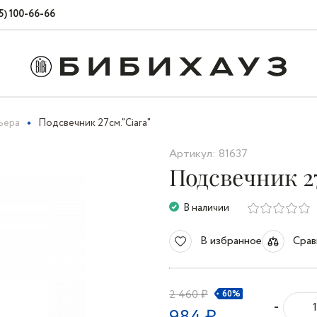
5) 100-66-66
ьера
Подсвечник 27см."Ciara"
Артикул: 81637
Подсвечник 27
В наличии
В избранное
Срав
2 460 ₽
60%
-