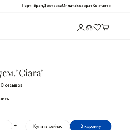
Партнёрам
Доставка
Оплата
Возврат
Контакты
см."Ciara"
0 отзывов
нить
+
Купить сейчас
В корзину