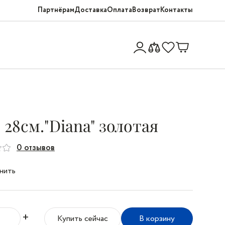
Партнёрам
Доставка
Оплата
Возврат
Контакты
28см."Diana" золотая
0 отзывов
нить
+
Купить сейчас
В корзину