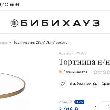
5) 100-66-66
ьера
Тортница н/н 28см."Diana" золотая
Артикул: 79388
Тортница н/н 
Заканчивается
В избранное
Срав
7 540 ₽
60%
-