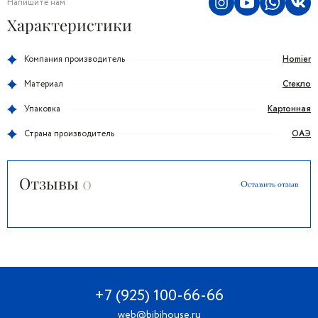
Напишите нам
Характеристики
Homier
Компания производитель
Стекло
Материал
Картонная
Упаковка
ОАЭ
Страна производитель
Отзывы
0
Оставить отзыв
+7 (925) 100-66-66
web@bibihouse.ru