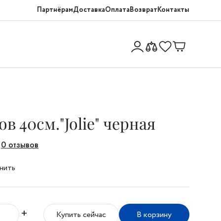
Партнёрам
Доставка
Оплата
Возврат
Контакты
ов 40см."Jolie" черная
0 отзывов
нить
+
Купить сейчас
В корзину