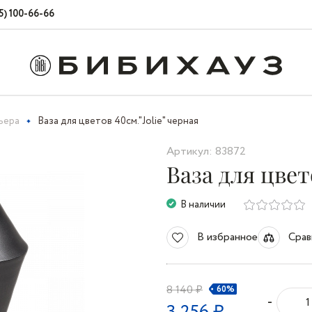
5) 100-66-66
ьера
Ваза для цветов 40см."Jolie" черная
Артикул: 83872
Ваза для цвет
В наличии
В избранное
Срав
8 140 ₽
60%
-